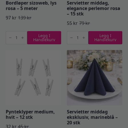
Bordløper sizoweb, lys
Servietter middag,
rosa – 5 meter
elegance perlemor rosa
– 15 stk
97
kr
139
kr
Opprinnelig
Nåværende
55
kr
79
kr
Opprinnelig
Nåværende
pris
pris
Bordløper
Servietter
pris
pris
Legg I
Legg I
sizoweb,
middag,
var:
er:
Handlekurv
Handlekurv
lys
elegance
var:
er:
rosa
perlemor
139 kr.
97 kr.
-
rosa
79 kr.
55 kr.
5
–
meter
15
antall
stk
antall
Pynteklyper medium,
Servietter middag
hvit – 12 stk
eksklusiv, marineblå –
20 stk
32
kr
45
kr