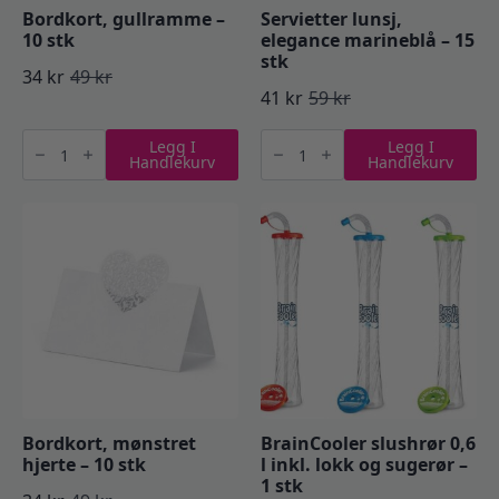
Bordkort, gullramme –
Servietter lunsj,
10 stk
elegance marineblå – 15
stk
34
kr
49
kr
Opprinnelig
Nåværende
41
kr
59
kr
Opprinnelig
Nåværende
pris
pris
Bordkort,
Servietter
pris
pris
Legg I
Legg I
gullramme
lunsj,
var:
er:
Handlekurv
Handlekurv
-
elegance
var:
er:
10
marineblå
49 kr.
34 kr.
stk
–
59 kr.
41 kr.
antall
15
stk
antall
Bordkort, mønstret
BrainCooler slushrør 0,6
hjerte – 10 stk
l inkl. lokk og sugerør –
1 stk