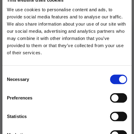
This website uses cookies
We use cookies to personalise content and ads, to
provide social media features and to analyse our traffic.
We also share information about your use of our site with
our social media, advertising and analytics partners who
Servietter kaffe,
Servietter lunsj,
elegance sage grønn –
elegance perlemor rosa
may combine it with other information that you’ve
15 stk
– 15 stk
provided to them or that they’ve collected from your use
MELD DEG PÅ NYHETSBREVET
of their services.
34
kr
49
kr
59
kr
Opprinnelig
Nåværende
FÅ 10% RABATT
Servietter
Servietter
pris
pris
Legg I
Legg I
kaffe,
lunsj,
Handlekurv
Handlekurv
elegance
elegance
Consent
få eksklusive tilbud og masse
var:
er:
sage
perlemor
Necessary
inspirasjon rett i innboksen
Selection
grønn
rosa
49 kr.
34 kr.
–
–
15
15
stk
stk
Email
antall
antall
Preferences
Ja takk! Jeg vil gjerne få brev fra dere!
Statistics
Nei takk