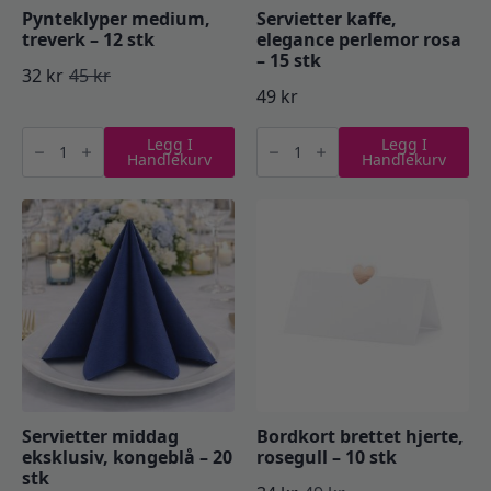
Pynteklyper medium,
Servietter kaffe,
treverk – 12 stk
elegance perlemor rosa
– 15 stk
32
kr
45
kr
Opprinnelig
Nåværende
49
kr
pris
pris
Pynteklyper
Servietter
Legg I
Legg I
medium,
kaffe,
var:
er:
Handlekurv
Handlekurv
treverk
elegance
-
perlemor
45 kr.
32 kr.
12
rosa
stk
–
antall
15
stk
antall
Servietter middag
Bordkort brettet hjerte,
eksklusiv, kongeblå – 20
rosegull – 10 stk
stk