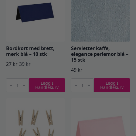
Bordkort med brett,
Servietter kaffe,
mørk blå – 10 stk
elegance perlemor blå –
15 stk
27
kr
39
kr
Opprinnelig
Nåværende
49
kr
pris
pris
Bordkort
Servietter
Legg I
Legg I
med
kaffe,
var:
er:
Handlekurv
Handlekurv
brett,
elegance
mørk
perlemor
39 kr.
27 kr.
blå
blå
-
–
10
15
stk
stk
antall
antall