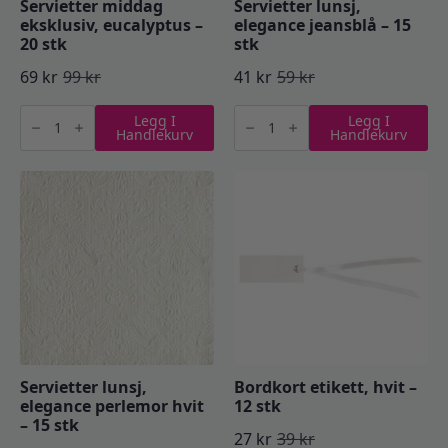
Servietter middag
Servietter lunsj,
eksklusiv, eucalyptus –
elegance jeansblå – 15
20 stk
stk
69
kr
99
kr
41
kr
59
kr
Opprinnelig
Nåværende
Opprinnelig
Nåværende
Servietter
Servietter
pris
pris
pris
pris
Legg I
Legg I
middag
lunsj,
Handlekurv
Handlekurv
eksklusiv,
elegance
var:
er:
var:
er:
eucalyptus
jeansblå
-
–
99 kr.
69 kr.
59 kr.
41 kr.
20
15
stk
stk
antall
antall
Servietter lunsj,
Bordkort etikett, hvit –
elegance perlemor hvit
12 stk
– 15 stk
27
kr
39
kr