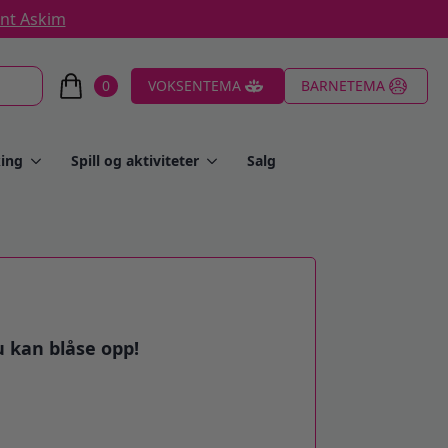
ent Askim
0
VOKSENTEMA
BARNETEMA
ing
Spill og aktiviteter
Salg
 kan blåse opp!