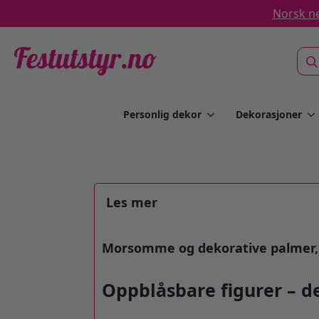
Norsk ne
Sea
for:
Personlig dekor
Dekorasjoner
Les mer
Morsomme og dekorative palmer, f
Oppblåsbare figurer – de