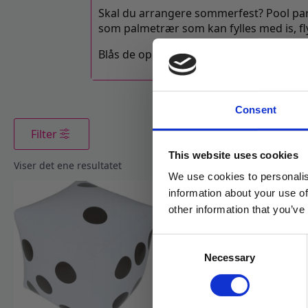
Skal du arrangere sommerfest? Pool party
som palmetrær som kan fylles med is, f
Blås de opp for hånd, eller kjøp en god 
Consent
Filter
This website uses cookies
Viser det ene resultatet
We use cookies to personalis
information about your use of
other information that you’ve
Consent
Necessary
Selection