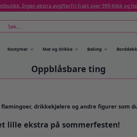
ttbutikk, Ingen ekstra avgifter
Fri frakt over 999-
Klikk og h
rch
Kostymer
Mat og drikke
Baking
Borddekk
Oppblåsbare ting
lamingoer, drikkekjølere og andre figurer som du
t lille ekstra på sommerfesten!