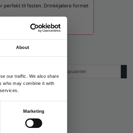
 perfekt til festen. Drinkkjølere formet
About
se our traffic. We also share
ers who may combine it with
 services.
Marketing