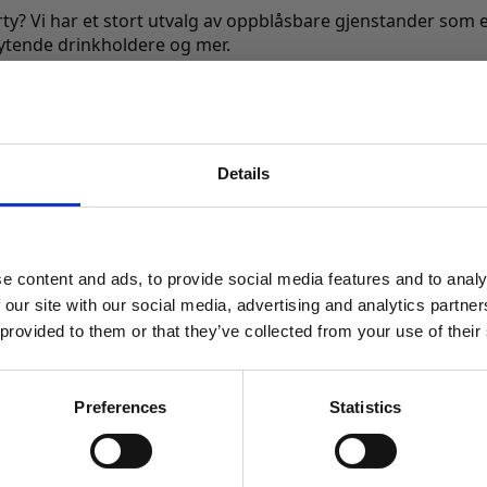
? Vi har et stort utvalg av oppblåsbare gjenstander som er
lytende drinkholdere og mer.
pumpe for å lette arbeidet.
Details
MELD DEG PÅ NYHETSBREVET
FÅ 10% RABATT
e content and ads, to provide social media features and to analy
få eksklusive tilbud og masse
 our site with our social media, advertising and analytics partn
inspirasjon rett i innboksen
 provided to them or that they’ve collected from your use of their
Email
Preferences
Statistics
Ja takk! Jeg vil gjerne få brev fra dere!