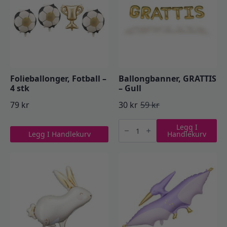
Folieballonger, Fotball –
Ballongbanner, GRATTIS
4 stk
– Gull
79
kr
30
kr
59
kr
Opprinnelig
Nåværende
Ballongbanner,
pris
pris
Legg I
GRATTIS
Legg I Handlekurv
Handlekurv
-
var:
er:
Gull
antall
59 kr.
30 kr.