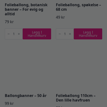
Folieballong, botanisk
Folieballong, spøkelse –
banner – For evig og
68 cm
alltid
49
kr
79
kr
Folieballong,
Folieballong,
Legg I
Legg I
botanisk
spøkelse
Handlekurv
Handlekurv
banner
-
-
68
For
cm
evig
antall
og
alltid
antall
Ballongbanner – 50 år
Folieballong 110cm –
Den lille havfruen
99
kr