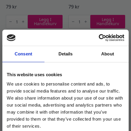
79
kr
79
kr
Folieballong,
Ballongbanner,
Legg I
Legg I
stor
happy
Handlekurv
Handlekurv
Chase
new
-
year
Paw
-
patrol
gull
antall
antall
Consent
Details
About
This website uses cookies
We use cookies to personalise content and ads, to
provide social media features and to analyse our traffic.
Folieballong – 40 år
Folieballong Gull –
We also share information about your use of our site with
Gyngehest
our social media, advertising and analytics partners who
45
kr
may combine it with other information that you’ve
99
kr
provided to them or that they’ve collected from your use
Folieballong
Folieballong
MELD DEG PÅ NYHETSBREVET
Legg I
Legg I
of their services.
-
Gull
Handlekurv
Handlekurv
40
-