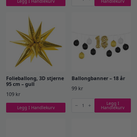
Legg I Handlekurv
Handlekurv
Hai
antall
Folieballong, 3D stjerne
Ballongbanner – 18 år
95 cm – gull
99
kr
109
kr
Ballongbanner
Legg I
-
Legg I Handlekurv
Handlekurv
18
år
antall