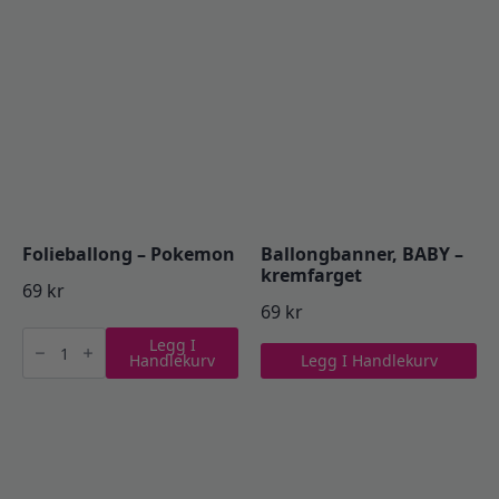
all
gold
time
antall
antall
Folieballong – Pokemon
Ballongbanner, BABY –
kremfarget
69
kr
69
kr
Folieballong
Legg I
-
Handlekurv
Legg I Handlekurv
Pokemon
antall