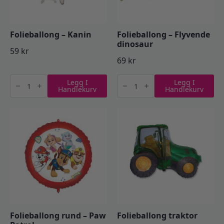
Folieballong – Kanin
Folieballong – Flyvende
dinosaur
59
kr
69
kr
Folieballong
Folieballong
Legg I
Legg I
-
-
Handlekurv
Handlekurv
Kanin
Flyvende
antall
dinosaur
antall
Folieballong rund – Paw
Folieballong traktor