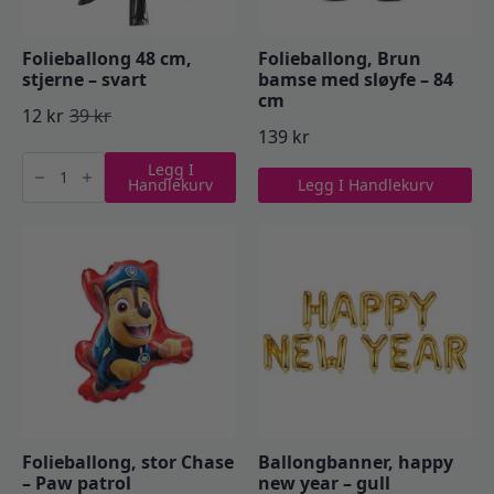
Folieballong 48 cm,
Folieballong, Brun
stjerne – svart
bamse med sløyfe – 84
cm
12
kr
39
kr
Opprinnelig
Nåværende
139
kr
Folieballong
pris
pris
Legg I
48
Handlekurv
Legg I Handlekurv
cm,
var:
er:
stjerne
-
39 kr.
12 kr.
svart
antall
Folieballong, stor Chase
Ballongbanner, happy
– Paw patrol
new year – gull