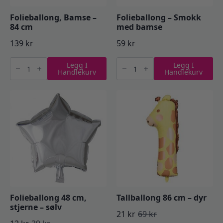
Folieballong, Bamse –
Folieballong – Smokk
84 cm
med bamse
139
kr
59
kr
Folieballong,
Folieballong
Legg I
Legg I
Bamse
-
Handlekurv
Handlekurv
-
Smokk
84
med
cm
bamse
antall
antall
Folieballong 48 cm,
Tallballong 86 cm – dyr
stjerne – sølv
21
kr
69
kr
Opprinnelig
Nåværende