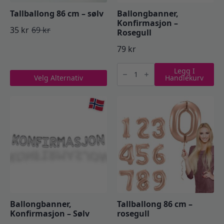
Tallballong 86 cm – sølv
Ballongbanner,
Konfirmasjon –
35
kr
69
kr
Rosegull
Opprinnelig
Nåværende
79
kr
pris
pris
Ballongbanner,
var:
er:
Legg I
Konfirmasjon
Dette
Velg Alternativ
Handlekurv
-
69 kr.
35 kr.
produktet
Rosegull
antall
har
flere
varianter.
Alternativene
kan
velges
på
produktsiden
Ballongbanner,
Tallballong 86 cm –
Konfirmasjon – Sølv
rosegull