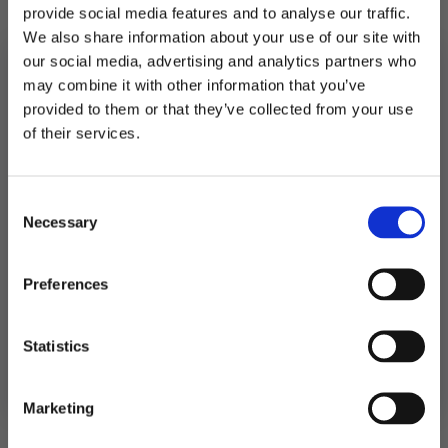
provide social media features and to analyse our traffic.
På lager
We also share information about your use of our site with
our social media, advertising and analytics partners who
Ballongbanner,
happy
LEGG I HANDLEKURV
may combine it with other information that you’ve
birthday
-
provided to them or that they’ve collected from your use
rosegull
MELD DEG PÅ NYHETSBREVET
Produktnummer:
100728
of their services.
antall
Kategorier:
Ballonger
,
Dekorasjoner
,
Folieballonger
FÅ 10% RABATT
Stikkord:
Barnebursdag
,
Outlet50
,
Rosegull
Consent
få eksklusive tilbud og masse
Necessary
inspirasjon rett i innboksen
Selection
Relaterte produkter
Email
Preferences
Ja takk! Jeg vil gjerne få brev fra dere!
Statistics
Nei takk
Marketing