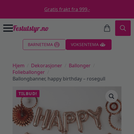
Gratis frakt fra 999,-
Search
BARNETEMA
VOKSENTEMA
for:
Hjem
Dekorasjoner
Ballonger
Folieballonger
Ballongbanner, happy birthday – rosegull
TILBUD!