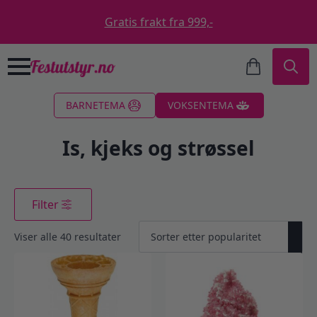
Gratis frakt fra 999,-
Search
BARNETEMA
VOKSENTEMA
for:
Is, kjeks og strøssel
Filter
Sortert
Viser alle 40 resultater
etter
propularitet