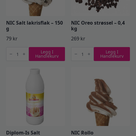
NIC Salt lakrisflak – 150
NIC Oreo strøssel – 0,4
g
kg
79
kr
269
kr
NIC
NIC
Legg I
Legg I
Salt
Oreo
Handlekurv
Handlekurv
lakrisflak
strøssel
-
-
150
0,4
g
kg
antall
antall
Diplom-Is Salt
NIC Rollo