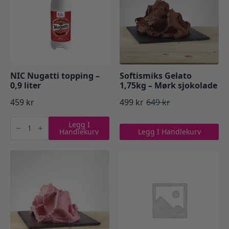
NIC Nugatti topping –
Softismiks Gelato
0,9 liter
1,75kg – Mørk sjokolade
459
kr
499
kr
649
kr
Opprinnelig
Nåværende
NIC
pris
pris
Legg I
Nugatti
Handlekurv
Legg I Handlekurv
topping
var:
er:
-
0,9
649 kr.
499 kr.
liter
antall