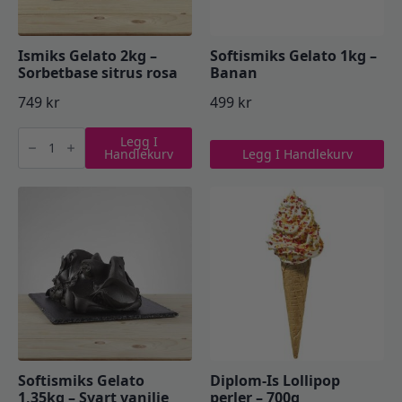
Ismiks Gelato 2kg –
Softismiks Gelato 1kg –
Sorbetbase sitrus rosa
Banan
749
kr
499
kr
Ismiks
Legg I
Gelato
Handlekurv
Legg I Handlekurv
2kg
-
Sorbetbase
sitrus
rosa
antall
Softismiks Gelato
Diplom-Is Lollipop
1,35kg – Svart vanilje
perler – 700g