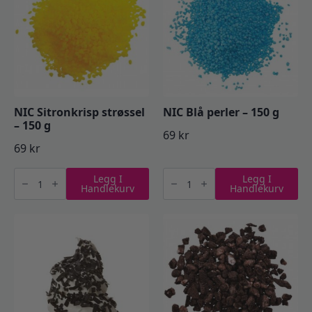
NIC Sitronkrisp strøssel
NIC Blå perler – 150 g
– 150 g
69
kr
69
kr
NIC
NIC
Legg I
Legg I
Sitronkrisp
Blå
Handlekurv
Handlekurv
strøssel
perler
-
-
150
150
g
g
antall
antall