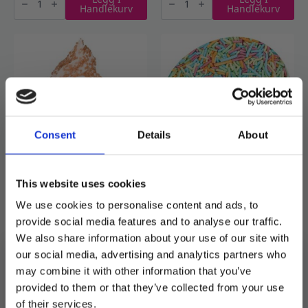
Salt
Lakrisstrøssel
Handlekurv
Handlekurv
lakrisflak
-
-
1
0,8
kg
kg
antall
antall
Consent
Details
About
NIC Salt
NIC Tutti Frutti – 1kg
This website uses cookies
karamellstrøssel – 1 kg
249
kr
We use cookies to personalise content and ads, to
399
kr
provide social media features and to analyse our traffic.
We also share information about your use of our site with
NIC
NIC
Legg I
Legg I
Salt
Tutti
our social media, advertising and analytics partners who
Handlekurv
Handlekurv
karamellstrøssel
Frutti
-
-
may combine it with other information that you’ve
1
1kg
provided to them or that they’ve collected from your use
kg
antall
antall
MELD DEG PÅ NYHETSBREVET
of their services.