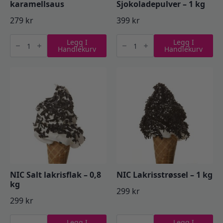
karamellsaus
Sjokoladepulver – 1 kg
279
kr
399
kr
Diplom-
NIC
Legg I
Legg I
Is
Rollo
Handlekurv
Handlekurv
Salt
Sjokoladepulver
karamellsaus
-
antall
1
kg
antall
NIC Salt lakrisflak – 0,8
NIC Lakrisstrøssel – 1 kg
kg
299
kr
299
kr
NIC
NIC
Legg I
Legg I