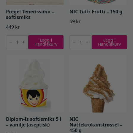
Pregel Tenerissimo –
NIC Tutti Frutti – 150 g
softismiks
69
kr
449
kr
Pregel
NIC
Legg I
Legg I
Tenerissimo
Tutti
Handlekurv
Handlekurv
-
Frutti
softismiks
-
antall
150
g
antall
Diplom-Is softismiks 5 l
NIC
– vanilje (aseptisk)
Nøttekrokanstrøssel –
150 g