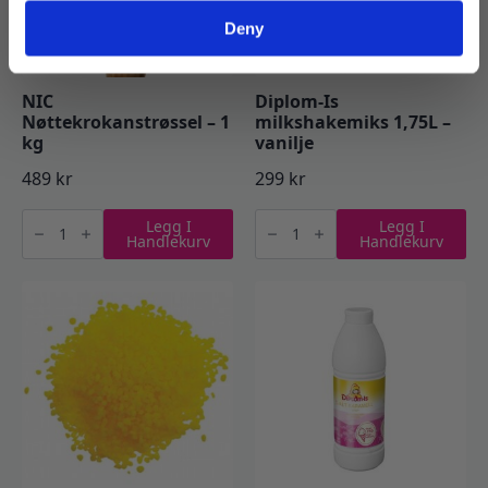
Deny
NIC
Diplom-Is
Nøttekrokanstrøssel – 1
milkshakemiks 1,75L –
kg
vanilje
489
kr
299
kr
NIC
Diplom-
Legg I
Legg I
Nøttekrokanstrøssel
Is
Handlekurv
Handlekurv
-
milkshakemiks
1
1,75L
kg
-
antall
vanilje
antall