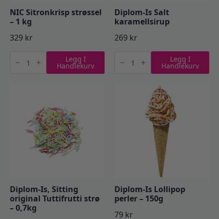
NIC Sitronkrisp strøssel
Diplom-Is Salt
– 1 kg
karamellsirup
329
kr
269
kr
NIC
Diplom-
Legg I
Legg I
Sitronkrisp
Is
Handlekurv
Handlekurv
strøssel
Salt
-
karamellsirup
1
antall
kg
antall
Diplom-Is, Sitting
Diplom-Is Lollipop
original Tuttifrutti strø
perler – 150g
– 0,7kg
79
kr