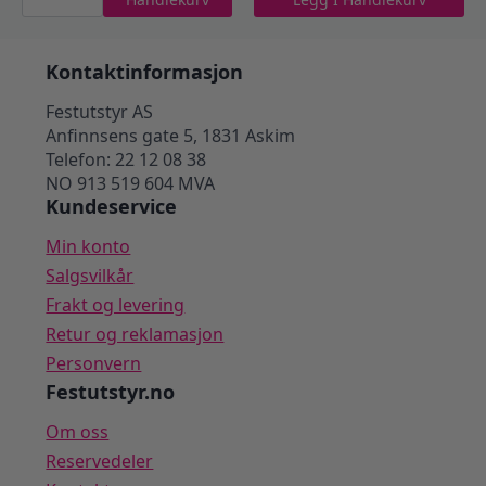
karamell
var:
er:
topping
-
289 kr.
209 kr.
0,9
L
Kontaktinformasjon
antall
Festutstyr AS
Anfinnsens gate 5, 1831 Askim
Telefon: 22 12 08 38
NO 913 519 604 MVA
Kundeservice
Min konto
Salgsvilkår
Frakt og levering
Retur og reklamasjon
Personvern
Festutstyr.no
Om oss
Reservedeler