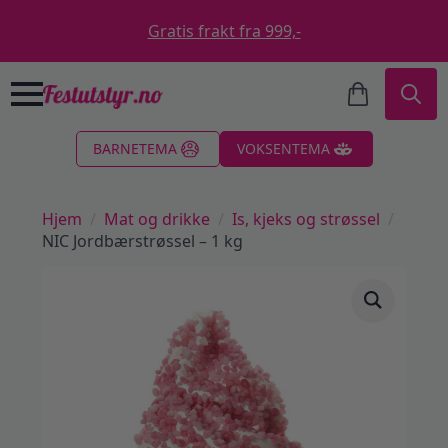
Gratis frakt fra 999,-
Search
BARNETEMA
VOKSENTEMA
for:
Hjem
Mat og drikke
Is, kjeks og strøssel
NIC Jordbærstrøssel – 1 kg