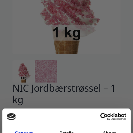
NIC Jordbærstrøssel – 1
kg
299
kr
Jordbærstrøssel for softis, kake, desserter m.m.
Samme type strøssel som de bruker der det