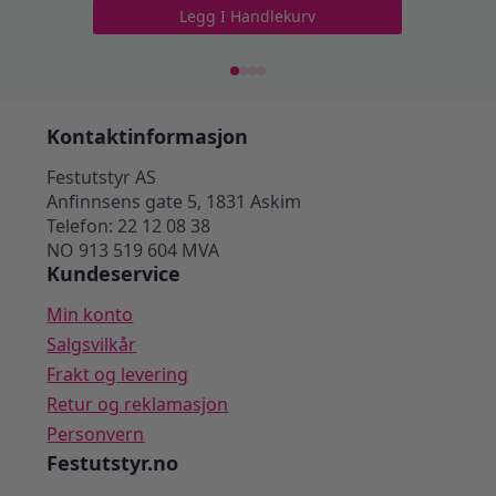
pris
pris
Legg I Handlekurv
var:
er:
649 kr.
499 kr.
Kontaktinformasjon
Festutstyr AS
Anfinnsens gate 5, 1831 Askim
Telefon: 22 12 08 38
NO 913 519 604 MVA
Kundeservice
Min konto
Salgsvilkår
Frakt og levering
Retur og reklamasjon
Personvern
Festutstyr.no