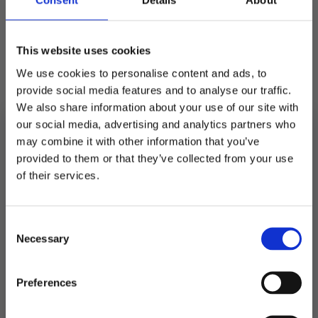
Consent
Details
About
selges softis.
Best før 15.07.2027
This website uses cookies
We use cookies to personalise content and ads, to
På lager
provide social media features and to analyse our traffic.
NIC
We also share information about your use of our site with
Jordbærstrøssel
LEGG I HANDLEKURV
-
our social media, advertising and analytics partners who
1
kg
may combine it with other information that you’ve
Produktnummer:
900630
antall
Kategorier:
Is, kjeks og strøssel
,
Mat og drikke
provided to them or that they’ve collected from your use
Stikkord:
Softis
MELD DEG PÅ NYHETSBREVET
of their services.
Ingredienser: Sukker,
FÅ 10% RABATT
surhetsregulerendemiddel(sitronsyre), aroma,
hyllebærjuicekonsentrat. Allergener: Ingen
Næringsinnhold per 100 g Energi (kj/kcal)
Consent
få eksklusive tilbud og masse
Necessary
1694/405 Fett < 0.5 g hvorav mettet fett < 0.1 g
inspirasjon rett i innboksen
Selection
Karbohydrat 99 g hvorav sukkerarter 99 g Fiber
< 0.5 g Protein < 0.5 g Salt < 0.01 g
Email
Preferences