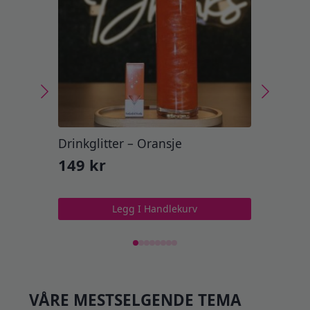
Drinkglitter – Oransje
Drinkg
149
kr
149
Legg I Handlekurv
VÅRE MESTSELGENDE TEMA