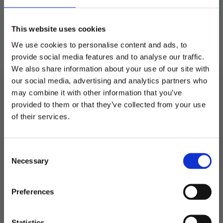
This website uses cookies
We use cookies to personalise content and ads, to
provide social media features and to analyse our traffic.
We also share information about your use of our site with
our social media, advertising and analytics partners who
may combine it with other information that you’ve
provided to them or that they’ve collected from your use
MELD DEG PÅ NYHETSBREVET
of their services.
FÅ 10% RABATT
Consent
få eksklusive tilbud og masse
Necessary
inspirasjon rett i innboksen
Selection
Email
Preferences
Ja takk! Jeg vil gjerne få brev fra dere!
Statistics