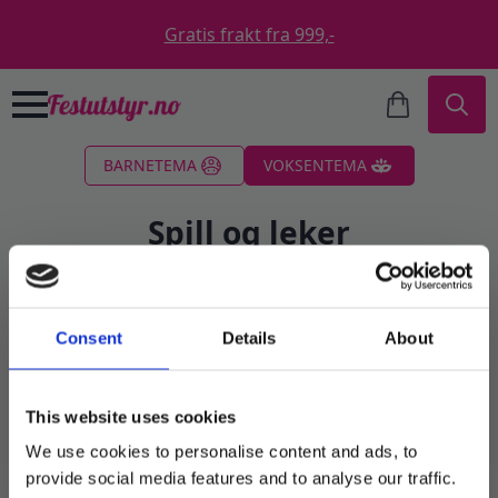
Gratis frakt fra 999,-
Search
BARNETEMA
VOKSENTEMA
for:
Spill og leker
Filter
Consent
Details
About
Fant ingen produkter som passet med valgene
dine.
This website uses cookies
We use cookies to personalise content and ads, to
provide social media features and to analyse our traffic.