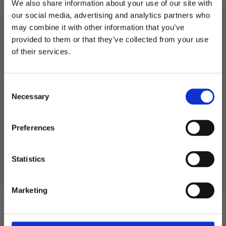
Kontaktinformasjon
We also share information about your use of our site with
our social media, advertising and analytics partners who
Festutstyr AS
may combine it with other information that you’ve
Anfinnsens gate 5, 1831 Askim
provided to them or that they’ve collected from your use
Telefon: 22 12 08 38
MELD DEG PÅ NYHETSBREVET
NO 913 519 604 MVA
of their services.
FÅ 10% RABATT
Kundeservice
Min konto
Consent
få eksklusive tilbud og masse
Salgsvilkår
Necessary
inspirasjon rett i innboksen
Selection
Frakt og levering
Retur og reklamasjon
Email
Preferences
Personvern
Festutstyr.no
Ja takk! Jeg vil gjerne få brev fra dere!
Statistics
Om oss
Nei takk
Reservedeler
Marketing
Kontakt oss
Utleie