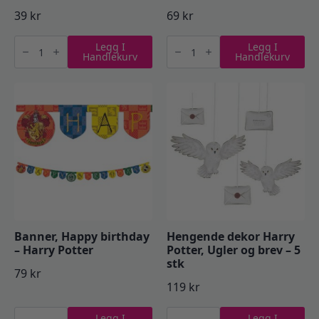
39
kr
69
kr
Folieballong
Ballonger,
Legg I
Legg I
-
Harry
Handlekurv
Handlekurv
Harry
Potter
Potter
logo
antall
-
8
stk
antall
Banner, Happy birthday
Hengende dekor Harry
– Harry Potter
Potter, Ugler og brev – 5
stk
79
kr
119
kr
Banner,
Hengende
Legg I
Legg I