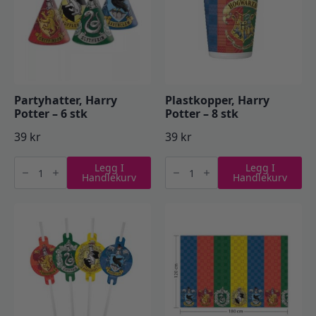
Partyhatter, Harry
Plastkopper, Harry
Potter – 6 stk
Potter – 8 stk
39
kr
39
kr
Partyhatter,
Plastkopper,
Legg I
Legg I
Harry
Harry
Handlekurv
Handlekurv
Potter
Potter
-
-
6
8
stk
stk
antall
antall