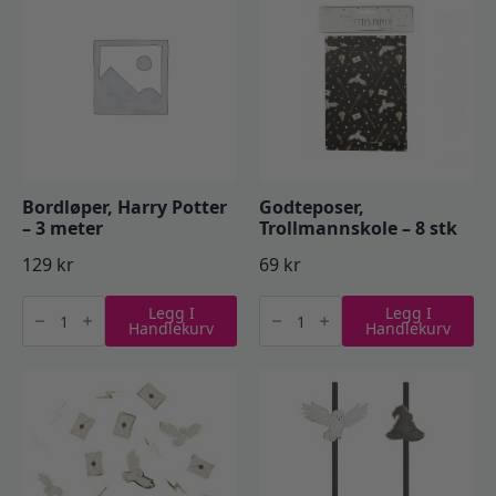
varianter.
Alternativene
kan
velges
på
produktsiden
Bordløper, Harry Potter
Godteposer,
– 3 meter
Trollmannskole – 8 stk
129
kr
69
kr
Bordløper,
Godteposer,
Legg I
Legg I
Harry
Trollmannskole
Handlekurv
Handlekurv
Potter
–
-
8
3
stk
meter
antall
antall