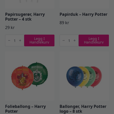
Papirsugerør, Harry
Papirduk – Harry Potter
Potter – 4 stk
89
kr
29
kr
Papirsugerør,
Papirduk
Legg I
Legg I
Harry
-
Handlekurv
Handlekurv
Potter
Harry
-
Potter
4
antall
stk
antall
Folieballong – Harry
Ballonger, Harry Potter
Potter
logo – 8 stk