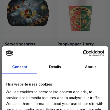
Serveringsbrett
Pappkopper, Harry
gjenbruks – Harry
Potter – 8 stk
Potter
49
kr
50
kr
99
kr
Opprinnelig
Nåværende
Pappkopper,
Consent
Details
About
Legg I
Harry
pris
pris
Legg I Handlekurv
Handlekurv
Potter
-
var:
er:
8
stk
This website uses cookies
99 kr.
50 kr.
antall
We use cookies to personalise content and ads, to
provide social media features and to analyse our traffic.
We also share information about your use of our site with
our social media, advertising and analytics partners who