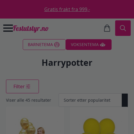
Gratis frakt fra 999,-
Search
BARNETEMA
VOKSENTEMA
for:
Harrypotter
Filter
Sortert
Viser alle 45 resultater
etter
propularitet