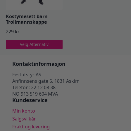
Kostymesett barn –
Trollmannskappe
229
kr
Dette
Velg Alternativ
produktet
har
flere
Kontaktinformasjon
varianter.
Festutstyr AS
Alternativene
Anfinnsens gate 5, 1831 Askim
kan
Telefon: 22 12 08 38
velges
NO 913 519 604 MVA
på
Kundeservice
produktsiden
Min konto
Salgsvilkår
Frakt og levering