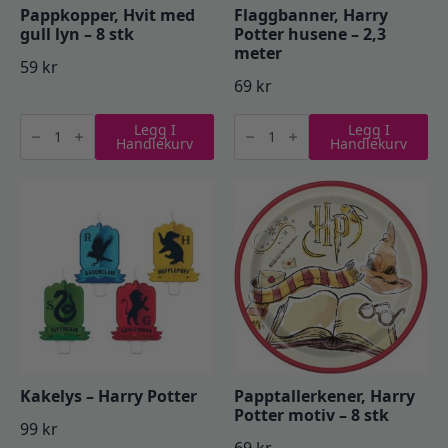
Pappkopper, Hvit med
Flaggbanner, Harry
gull lyn – 8 stk
Potter husene – 2,3
meter
59
kr
69
kr
Pappkopper,
Flaggbanner,
Legg I
Legg I
Hvit
Harry
Handlekurv
Handlekurv
med
Potter
gull
husene
lyn
-
-
2,3
8
meter
stk
antall
antall
Kakelys – Harry Potter
Papptallerkener, Harry
Potter motiv – 8 stk
99
kr
69
kr