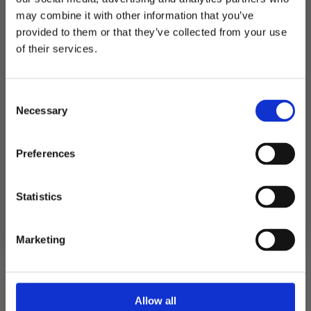
may combine it with other information that you’ve
provided to them or that they’ve collected from your use
MELD DEG PÅ NYHETSBREVET
of their services.
FÅ 10% RABATT
Harry Potter
Hengende dekor, Harry
Allsmakbønner
Potter – 6 stk
Consent
få eksklusive tilbud og masse
59
kr
79
kr
Necessary
inspirasjon rett i innboksen
Selection
Harry
Legg I
Potter
Handlekurv
Legg I Handlekurv
Allsmakbønner
Email
Preferences
antall
Ja takk! Jeg vil gjerne få brev fra dere!
Statistics
Nei takk
Marketing
Allow all