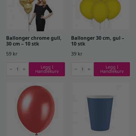
Ballonger chrome gull,
Ballonger 30 cm, gul –
30 cm – 10 stk
10 stk
59
kr
39
kr
Ballonger
Ballonger
Legg I
Legg I
chrome
30
Handlekurv
Handlekurv
gull,
cm,
30
gul
cm
-
-
10
10
stk
stk
antall
antall