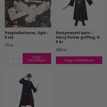
Papptallerkener, Ugle –
Kostymesett barn –
8 stk
Harry Potter griffing, 6-
8 år
79
kr
349
kr
Papptallerkener,
Legg I
Ugle
Handlekurv
Legg I Handlekurv
-
8
stk
antall