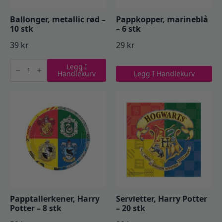
Ballonger, metallic rød –
Pappkopper, marineblå
10 stk
– 6 stk
39
kr
29
kr
Ballonger,
Legg I
metallic
Handlekurv
Legg I Handlekurv
rød
-
10
stk
antall
Papptallerkener, Harry
Servietter, Harry Potter
Potter – 8 stk
– 20 stk