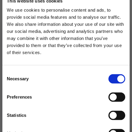
This website uses cookies
konfirmasjon og bryllup!
We use cookies to personalise content and ads, to
Måler 40*40 cm. 20 stk i hver pakke.
provide social media features and to analyse our traffic.
We also share information about your use of our site with
På lager
our social media, advertising and analytics partners who
may combine it with other information that you’ve
Servietter
middag
provided to them or that they’ve collected from your use
LEGG I HANDLEKURV
eksklusiv,
MELD DEG PÅ NYHETSBREVET
of their services.
hvit
-
FÅ 10% RABATT
Produktnummer:
103374
20
Kategorier:
Servering
,
Servietter
stk
Stikkord:
Bryllup
,
Dåp
,
Grønn
,
Hvit
,
Konfirmasjon
,
Lysblå
,
Lysrosa
,
antall
Consent
få eksklusive tilbud og masse
Mørkblå
,
Mørkrosa
,
Motorsport
,
Natur
,
Svart
Necessary
inspirasjon rett i innboksen
Selection
Email
Preferences
Relaterte produkter
Ja takk! Jeg vil gjerne få brev fra dere!
Statistics
TILBUD!
Nei takk