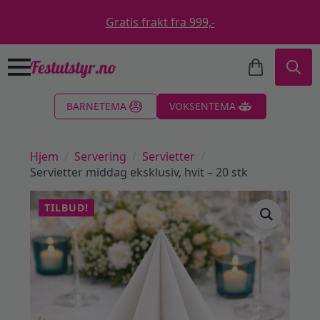
Gratis frakt fra 999,-
Search
BARNETEMA
VOKSENTEMA
for:
Hjem
Servering
Servietter
Servietter middag eksklusiv, hvit – 20 stk
TILBUD!