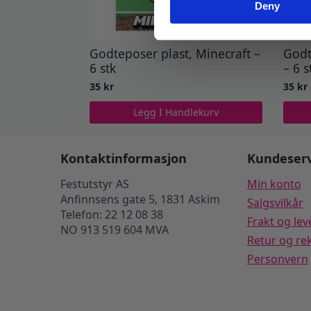
Deny
Godteposer plast, Minecraft –
Godt
6 stk
– 6 s
35
kr
35
kr
Legg I Handlekurv
Kontaktinformasjon
Kundeserv
Festutstyr AS
Min konto
Anfinnsens gate 5, 1831 Askim
Salgsvilkår
Telefon: 22 12 08 38
Frakt og lev
NO 913 519 604 MVA
Retur og re
Personvern