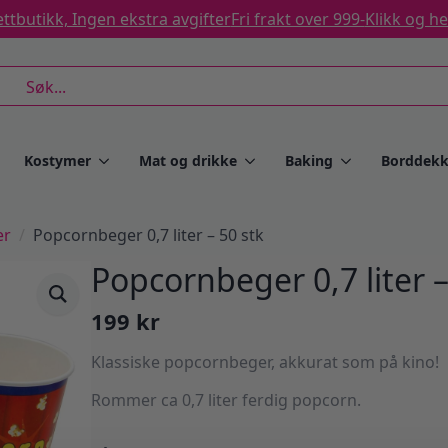
ttbutikk, Ingen ekstra avgifter
Fri frakt over 999-
Klikk og h
rch
Kostymer
Mat og drikke
Baking
Borddekk
er
Popcornbeger 0,7 liter – 50 stk
Popcornbeger 0,7 liter –
199
kr
Klassiske popcornbeger, akkurat som på kino!
Rommer ca 0,7 liter ferdig popcorn.