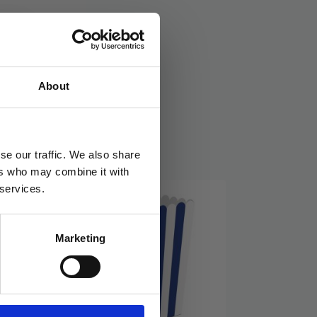
teposer
Stikkord:
17. mai
,
Popcorn
About
se our traffic. We also share
ers who may combine it with
 services.
TILBUD!
Marketing