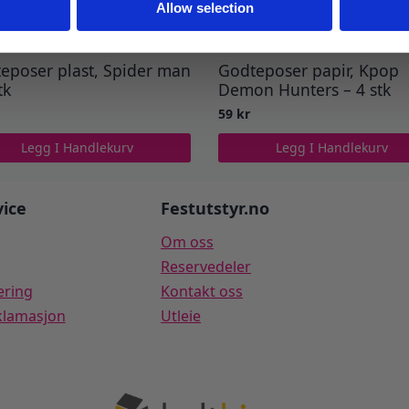
Allow selection
eposer plast, Spider man
Godteposer papir, Kpop
tk
Demon Hunters – 4 stk
59
kr
Legg I Handlekurv
Legg I Handlekurv
ice
Festutstyr.no
Om oss
Reservedeler
ering
Kontakt oss
klamasjon
Utleie