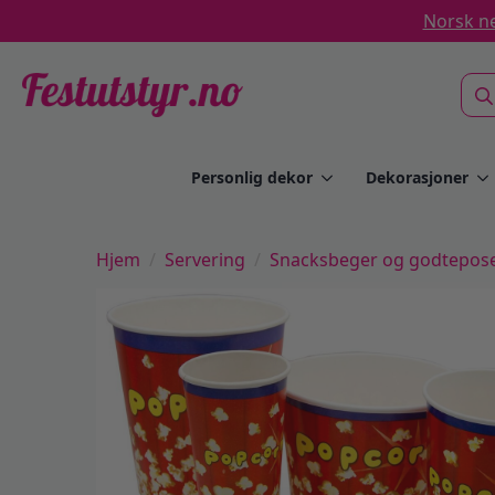
Norsk ne
Sea
for:
Personlig dekor
Dekorasjoner
Hjem
Servering
Snacksbeger og godtepos