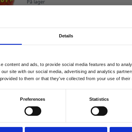
På lager
Popcornbeger
0,7
LEGG I HANDLEKURV
liter
-
50
Produktnummer:
900030
Kategorier:
Servering
,
Snacksbeger og god
stk
antall
Details
MELD DEG PÅ NYHETSBREVET
FÅ 10% RABATT
e content and ads, to provide social media features and to analy
få eksklusive tilbud og masse
 our site with our social media, advertising and analytics partn
inspirasjon rett i innboksen
 provided to them or that they’ve collected from your use of their
Email
Preferences
Statistics
Ja takk! Jeg vil gjerne få brev fra dere!
Nei takk