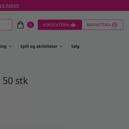
ent Askim
0
VOKSENTEMA
BARNETEMA
ing
Spill og aktiviteter
Salg
 50 stk