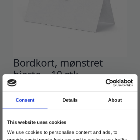
Bordkort, mønstret
hjerte – 10 stk
49
kr
Nydelige bordkort med perlemor glans.
Consent
Details
About
10 stk i pakken.
This website uses cookies
9,5*5,5 cm.
We use cookies to personalise content and ads, to
provide social media features and to analyse our traffic.