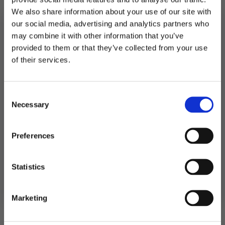
På lager
We also share information about your use of our site with
Bordkort,
our social media, advertising and analytics partners who
mønstret
LEGG I HANDLEKURV
hjerte
may combine it with other information that you’ve
-
10
provided to them or that they’ve collected from your use
Produktnummer:
103600
stk
MELD DEG PÅ NYHETSBREVET
Kategorier:
Bordkort
,
Servering
of their services.
antall
Stikkord:
Bryllup
,
Dåp
,
Hvit
,
Konfirmasjon
,
Natur
FÅ 10% RABATT
Consent
få eksklusive tilbud og masse
Necessary
inspirasjon rett i innboksen
Selection
Relaterte produkter
Email
Preferences
Ja takk! Jeg vil gjerne få brev fra dere!
Statistics
Nei takk
Marketing