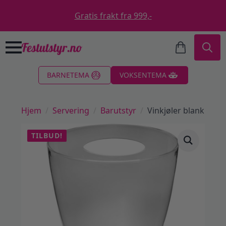
Gratis frakt fra 999,-
Search
BARNETEMA
VOKSENTEMA
for:
Hjem
Servering
Barutstyr
Vinkjøler blank
TILBUD!