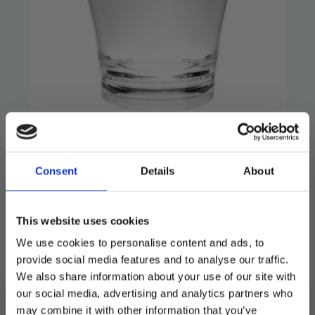
Vinkjøler blank
75
kr
249
kr
Opprinnelig
Nåværende
Consent
Details
About
pris
pris
Stilren vinkjøler i gjennomsiktig polykarbonat.
var:
er:
Passer til 1 flaske.
249 kr.
75 kr.
This website uses cookies
We use cookies to personalise content and ads, to
Utsolgt
provide social media features and to analyse our traffic.
We also share information about your use of our site with
Produktnummer:
103956
Kategorier:
Barutstyr
,
Servering
our social media, advertising and analytics partners who
Stikkord:
Gaveforslag
,
Outlet70
,
Sommerfest
may combine it with other information that you’ve