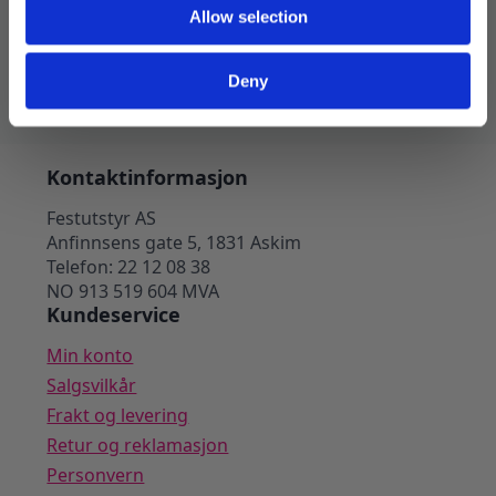
104
kr
149
kr
Allow selection
Opprinnelig
Nåværende
pris
pris
Legg I Handlekurv
var:
er:
149 kr.
104 kr.
Deny
Kontaktinformasjon
Festutstyr AS
Anfinnsens gate 5, 1831 Askim
Telefon: 22 12 08 38
NO 913 519 604 MVA
Kundeservice
Min konto
Salgsvilkår
Frakt og levering
Retur og reklamasjon
Personvern