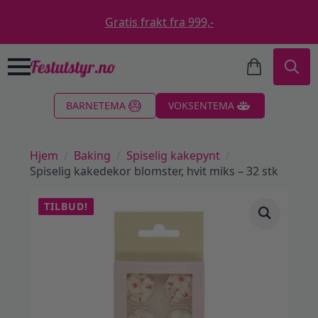
Gratis frakt fra 999,-
Search
BARNETEMA
VOKSENTEMA
for:
Hjem
Baking
Spiselig kakepynt
Spiselig kakedekor blomster, hvit miks – 32 stk
TILBUD!