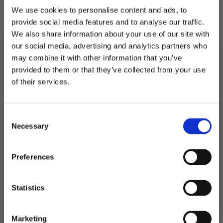
We use cookies to personalise content and ads, to
Utsolgt
provide social media features and to analyse our traffic.
We also share information about your use of our site with
Produktnummer:
106771
our social media, advertising and analytics partners who
Kategorier:
Baking
,
Spiselig kakepynt
Stikkord:
Allergi
,
Blomst
,
Dåp
,
Konfirmasjon
may combine it with other information that you’ve
Ingredienser: 96% sukker, vann, stabilisator
provided to them or that they’ve collected from your use
E336, fortykker E414, farge E120 og E163.
MELD DEG PÅ NYHETSBREVET
of their services.
Inneholder eggehvite og naturlig vanilje. Kan
FÅ 10% RABATT
påvirke aktivitetsnivået på barn ved stort
inntak. Denne varen er sertifisert glutenfri
Consent
få eksklusive tilbud og masse
Necessary
inspirasjon rett i innboksen
Selection
Email
Relaterte produkter
Preferences
Ja takk! Jeg vil gjerne få brev fra dere!
Statistics
TILBUD!
Nei takk
Marketing