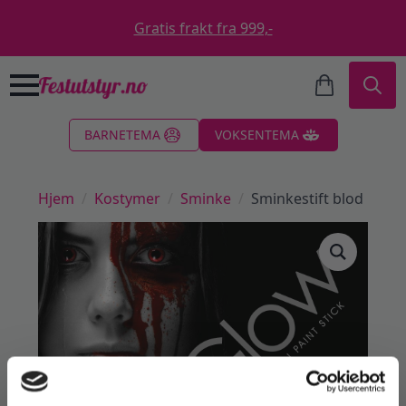
Gratis frakt fra 999,-
Search
BARNETEMA
VOKSENTEMA
for:
Hjem
Kostymer
Sminke
Sminkestift blod