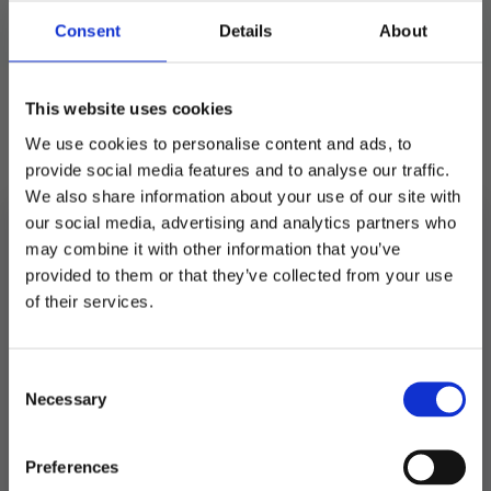
Consent
Details
About
This website uses cookies
We use cookies to personalise content and ads, to
provide social media features and to analyse our traffic.
Sminkestift blod
We also share information about your use of our site with
our social media, advertising and analytics partners who
may combine it with other information that you’ve
Stift med sterk farge og premium kvalitet.
provided to them or that they’ve collected from your use
MELD DEG PÅ NYHETSBREVET
Er voksbasert og varer hele kvelden ut. Enkel å
of their services.
FÅ 10% RABATT
vaske av etter bruk.
Dette produktet er for tiden utsolgt og
Consent
få eksklusive tilbud og masse
utilgjengelig.
Necessary
inspirasjon rett i innboksen
Selection
Produktnummer:
901179
Email
Kategorier:
Kostymer
,
Sminke
Preferences
Stikkord:
Halloween