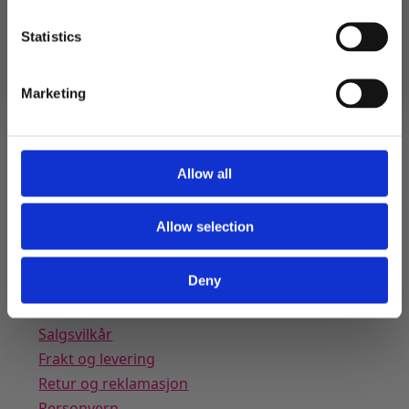
Ja takk! Jeg vil gjerne få brev fra dere!
Statistics
Nei takk
Relaterte produkter
Marketing
Kontaktinformasjon
Allow all
Festutstyr AS
Anfinnsens gate 5, 1831 Askim
Allow selection
Telefon: 22 12 08 38
NO 913 519 604 MVA
Kundeservice
Deny
Min konto
Salgsvilkår
Frakt og levering
Retur og reklamasjon
Personvern