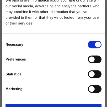
We also share information about your use of our site with
Ingredienser: Mørk sjokolade (sukker,
our social media, advertising and analytics partners who
kakaomasse, kakaosmør, emulgator
may combine it with other information that you’ve
(soyalecitin), aroma (vanillin). Kan inneholde
provided to them or that they’ve collected from your use
spor av nøtter, melk og hvete. Inneholder minst
MELD DEG PÅ NYHETSBREVET
of their services.
50% kakao. Nettovekt 100g
FÅ 10% RABATT
Consent
få eksklusive tilbud og masse
Necessary
inspirasjon rett i innboksen
Selection
Relaterte produkter
Email
Preferences
Ja takk! Jeg vil gjerne få brev fra dere!
Statistics
Nei takk
Marketing