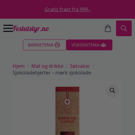
Gratis frakt fra 999,-
Search
BARNETEMA
VOKSENTEMA
for:
Hjem
Mat og drikke
Søtsaker
Sjokoladehjerter – mørk sjokolade