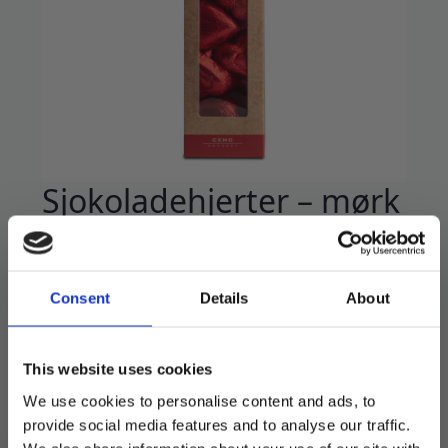
Sjokoladehjerter – mørk
sjokolade
89
kr
Consent
Details
About
Deilige sjokoladehjerter i fin gaveboks.
Utsolgt
This website uses cookies
We use cookies to personalise content and ads, to
Produktnummer:
103084
provide social media features and to analyse our traffic.
Kategorier:
Mat og drikke
,
Søtsaker
Stikkord:
Gaveforslag