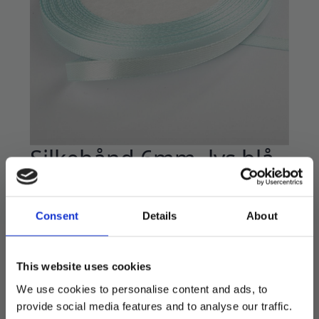
Silkebånd 6mm, lys blå
– 25 m
24
kr
Consent
Details
About
Rull med elegant blått silkebånd.
This website uses cookies
6mm bredt, 25 meter langt.
We use cookies to personalise content and ads, to
Premium kvalitet, perfekt til dekorasjoner,
provide social media features and to analyse our traffic.
sløyfer og kort.