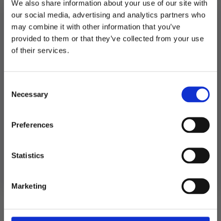
We also share information about your use of our site with
our social media, advertising and analytics partners who
Utsolgt
may combine it with other information that you’ve
provided to them or that they’ve collected from your use
Produktnummer:
900986
MELD DEG PÅ NYHETSBREVET
of their services.
Kategorier:
Dekorasjoner
,
Tekstiler og dekorbånd
Stikkord:
Baby
,
Dåp
,
Frost
,
Under vann
FÅ 10% RABATT
Consent
få eksklusive tilbud og masse
Necessary
inspirasjon rett i innboksen
Selection
Relaterte produkter
Email
Preferences
Ja takk! Jeg vil gjerne få brev fra dere!
Statistics
Nei takk
Marketing