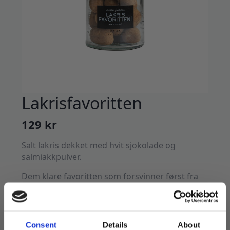
Lakrisfavoritten
129
kr
Salt lakris dekket med hvit sjokolade og
salmiakkpulver.
Dem klare favoritten som forsvinner først fra
godteskåla!
Best før 25.07.2025
Consent
Details
About