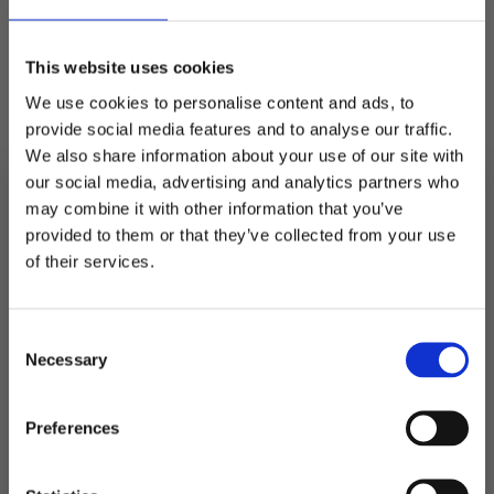
Utsolgt
Produktnummer:
106449
This website uses cookies
Kategorier:
Mat og drikke
,
Søtsaker
Stikkord:
Gaveforslag
,
Jul
,
Takk
We use cookies to personalise content and ads, to
Ingredienser: Lakris (50%): Sukker, sukkersirup,
provide social media features and to analyse our traffic.
hvetemel, glukosesirup, glukose-fruktosesirup,
hydrogenert kokosfett, potetstivelse,
We also share information about your use of our site with
lakrisekstrakt, aroma, stabilisator (sorbitol),
our social media, advertising and analytics partners who
farge (vegetabilsk kull), konserveringsmiddel
may combine it with other information that you’ve
(E202), overflatebehandlingsmiddel
provided to them or that they’ve collected from your use
(karnaubavoks). Hvit sjokolade (50%): Sukker,
MELD DEG PÅ NYHETSBREVET
of their services.
kakaosmør, helmelkspulver, lakrisekstrakt,
FÅ 10% RABATT
mysepulver, laktose, emulgator (E202,
soyalecitin), vaniljearoma. Kan inneholde spor
Consent
få eksklusive tilbud og masse
av spor av hasselnøtt, cashewnøtt, pekannøtt,
Necessary
inspirasjon rett i innboksen
Selection
paranøtt og mandel. Den hvite sjokoladen
inneholder minst 25% kakaotørrstoff.
Email
Nettovekt: 190g
Preferences
Ja takk! Jeg vil gjerne få brev fra dere!