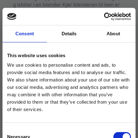
g isbiter i en blender. Kjør blenderen til isen er
skikkelig knust.
Pynt gjerne drinken med krem og sjokolade-
eller karamellsaus.
Consent
Details
About
PS! Skal du servere frappe til voksne? Bytt
gjerne ut melken med en fløtebasert likør og
lag fristende drinker!
This website uses cookies
We use cookies to personalise content and ads, to
På lager
provide social media features and to analyse our traffic.
We also share information about your use of our site with
Blizz
Frappe
LEGG I HANDLEKURV
our social media, advertising and analytics partners who
Mocha
-
may combine it with other information that you’ve
1
Produktnummer:
100667
provided to them or that they’ve collected from your use
kg
Kategorier:
Mat og drikke
,
Slush og drikkevarer
MELD DEG PÅ NYHETSBREVET
antall
of their services.
Stikkord:
Blizz
FÅ 10% RABATT
Ingredienser: Sukker, Melkepulver, fettredusert
kakaopulver, kaffe ekstrakt, maltodekstrin,
raffinert kokosnøttolje, glukosesirup, aroma,
Consent
få eksklusive tilbud og masse
fortykningsmiddel (xantangummi), salt,
Necessary