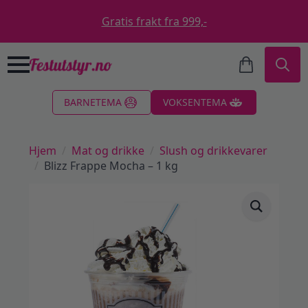
Gratis frakt fra 999,-
Search
BARNETEMA
VOKSENTEMA
for:
Hjem
Mat og drikke
Slush og drikkevarer
Blizz Frappe Mocha – 1 kg