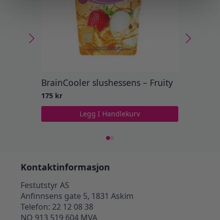
BrainCooler slushessens – Fruity
Drinkgl
175
kr
149
kr
Legg I Handlekurv
Kontaktinformasjon
Festutstyr AS
Anfinnsens gate 5, 1831 Askim
Telefon: 22 12 08 38
NO 913 519 604 MVA