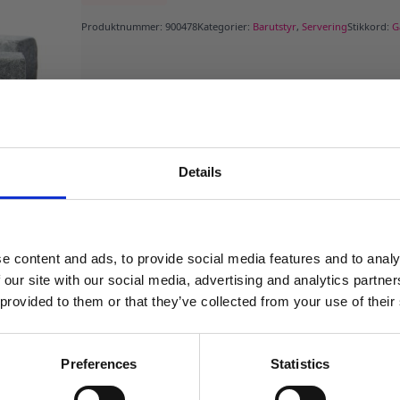
Produktnummer:
900478
Kategorier:
Barutstyr
,
Servering
Stikkord:
G
Details
MELD DEG PÅ NYHETSBREVET
FÅ 10% RABATT
e content and ads, to provide social media features and to analy
få eksklusive tilbud og masse
 our site with our social media, advertising and analytics partn
inspirasjon rett i innboksen
 provided to them or that they’ve collected from your use of their
Email
Preferences
Statistics