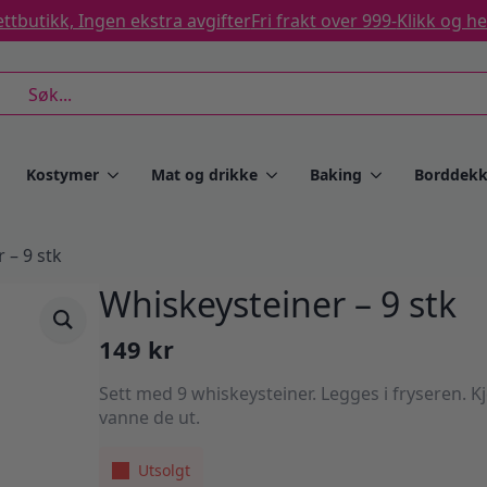
ttbutikk, Ingen ekstra avgifter
Fri frakt over 999-
Klikk og h
rch
Kostymer
Mat og drikke
Baking
Borddekk
 – 9 stk
Whiskeysteiner – 9 stk
149
kr
Sett med 9 whiskeysteiner. Legges i fryseren. K
vanne de ut.
Utsolgt