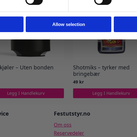
Ja takk! Jeg vil gjerne få brev fra dere!
Nei takk
Allow selection
kjøler – Uten bonden
Shotmiks – tyrker med
bringebær
49
kr
Legg I Handlekurv
Legg I Handlekurv
ice
Festutstyr.no
Om oss
Reservedeler