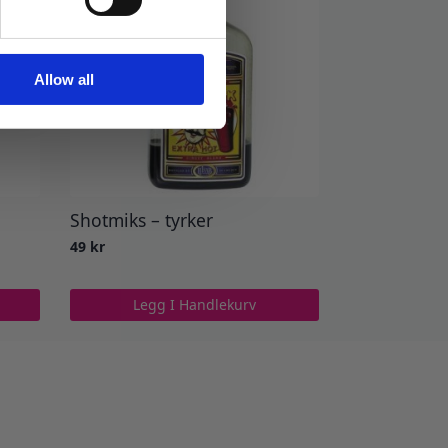
Allow all
Shotmiks – tyrker
49
kr
Legg I Handlekurv