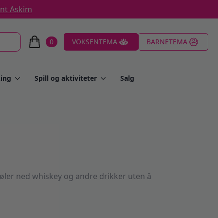
ent Askim
0
VOKSENTEMA
BARNETEMA
ing
Spill og aktiviteter
Salg
jøler ned whiskey og andre drikker uten å