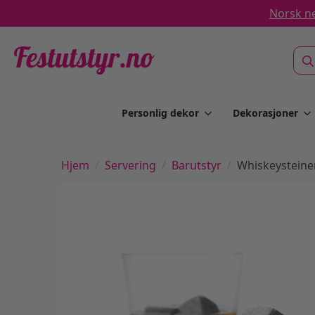
Norsk ne
Sea
for:
Personlig dekor
Dekorasjoner
Hjem
Servering
Barutstyr
Whiskeysteiner