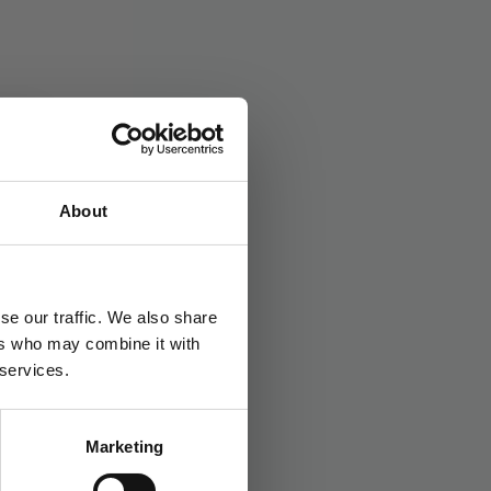
øker
Stikkord:
Gaveforslag
,
Takk
About
se our traffic. We also share
ers who may combine it with
 services.
Marketing