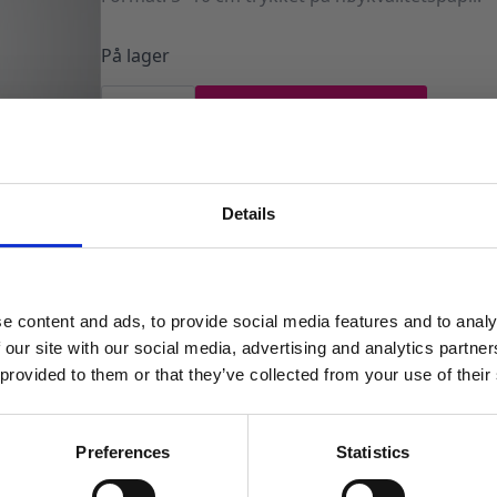
På lager
Tag
til
LEGG I HANDLEKURV
gave
-
Egentid
Produktnummer:
102801
Kategorier:
Dekorasjoner
,
Kort og gjesteb
er
undervurdert
antall
Details
MELD DEG PÅ NYHETSBREVET
FÅ 10% RABATT
e content and ads, to provide social media features and to analy
få eksklusive tilbud og masse
 our site with our social media, advertising and analytics partn
inspirasjon rett i innboksen
 provided to them or that they’ve collected from your use of their
Email
Preferences
Statistics