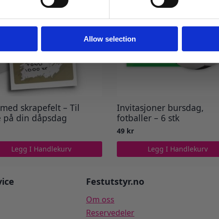
Ja takk! Jeg vil gjerne få brev fra dere!
Nei takk
Allow selection
 med skrapefelt – Til
Invitasjoner bursdag,
e på din dåpsdag
fotballer – 6 stk
49
kr
Legg I Handlekurv
Legg I Handlekurv
ice
Festutstyr.no
Om oss
Reservedeler