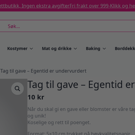
ttbutikk, Ingen ekstra avgifter
Fri frakt over 999-
Klikk og h
rch
Kostymer
Mat og drikke
Baking
Borddekk
Tag til gave – Egentid er undervurdert
Tag til gave – Egentid 
10
kr
Når du skal gi en gave eller blomster er våre ta
og unik!
Koselige og rett til poenget.
Format: 5×10 cm trykket på høykvalitetspapir.