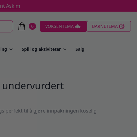
ent Askim
0
VOKSENTEMA
BARNETEMA
ing
Spill og aktiviteter
Salg
er undervurdert
gs perfekt til å gjøre innpakningen koselig