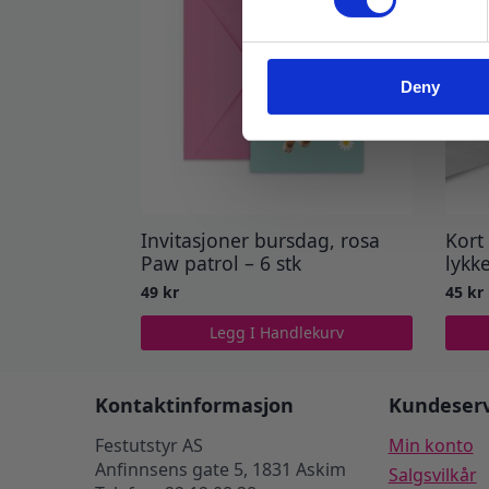
Deny
Invitasjoner bursdag, rosa
Kort
Paw patrol – 6 stk
lykk
49
kr
45
kr
Legg I Handlekurv
Kontaktinformasjon
Kundeserv
Festutstyr AS
Min konto
Anfinnsens gate 5, 1831 Askim
Salgsvilkår