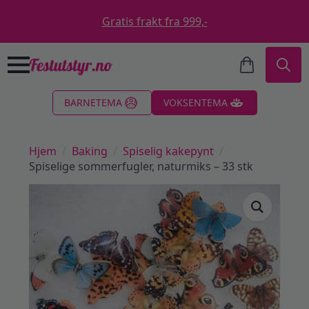
Gratis frakt fra 999,-
Search
BARNETEMA
VOKSENTEMA
for:
Hjem
Baking
Spiselig kakepynt
Spiselige sommerfugler, naturmiks – 33 stk