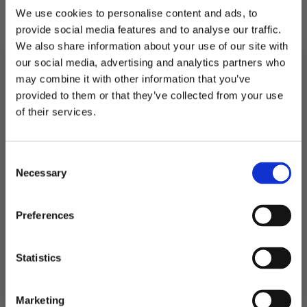
33 stk.
We use cookies to personalise content and ads, to
provide social media features and to analyse our traffic.
Best før 30.11.2027
We also share information about your use of our site with
our social media, advertising and analytics partners who
På lager
may combine it with other information that you’ve
Spiselige
provided to them or that they’ve collected from your use
sommerfugler,
MELD DEG PÅ NYHETSBREVET
LEGG I HANDLEKURV
of their services.
naturmiks
FÅ 10% RABATT
-
33
Produktnummer:
109186
stk
Kategorier:
Baking
,
Spiselig kakepynt
antall
Consent
få eksklusive tilbud og masse
Necessary
inspirasjon rett i innboksen
Selection
Email
Relaterte produkter
Preferences
Ja takk! Jeg vil gjerne få brev fra dere!
Statistics
Nei takk
Marketing