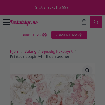
Gratis frakt fra 999,-
Search
BARNETEMA
VOKSENTEMA
for:
Hjem
Baking
Spiselig kakepynt
Printet rispapir A4 – Blush peoner