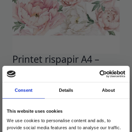
Printet rispapir A4 –
Blush peoner
99
kr
Consent
Details
About
Printet ark av spiselig rispapir til baking og
kakepynt.
This website uses cookies
1 printet ark. Måler 180x280mm.
Tynt og enkelt å bruke.
We use cookies to personalise content and ads, to
provide social media features and to analyse our traffic.
Printet med spiselig blekk klart for bruk.