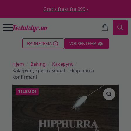
Gratis frakt fra 999,-
Search
BARNETEMA
VOKSENTEMA
for:
Hjem
Baking
Kakepynt
Kakepynt, speil rosegull – Hipp hurra
konfirmant
TILBUD!