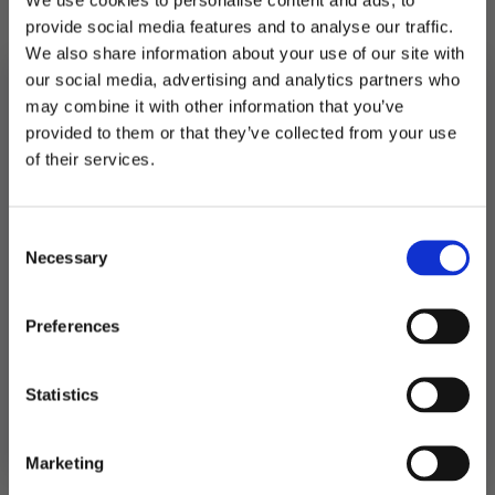
provide social media features and to analyse our traffic.
Har du ønsker til andre varer eller ideer til
We also share information about your use of our site with
design er det bare å ta kontakt med oss.
our social media, advertising and analytics partners who
Kakepynt,
may combine it with other information that you’ve
speil
LEGG I HANDLEKURV
rosegull
provided to them or that they’ve collected from your use
-
MELD DEG PÅ NYHETSBREVET
Hipp
of their services.
Produktnummer:
103251
hurra
FÅ 10% RABATT
Kategorier:
Baking
,
Kakepynt
konfirmant
Stikkord:
Konfirmasjon
antall
Consent
få eksklusive tilbud og masse
Necessary
inspirasjon rett i innboksen
Selection
Relaterte produkter
Email
Preferences
TIL
Ja takk! Jeg vil gjerne få brev fra dere!
Statistics
Nei takk
Marketing