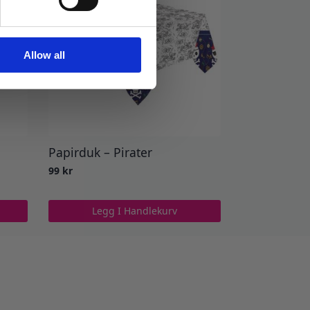
Allow all
Papirduk – Pirater
99
kr
Legg I Handlekurv