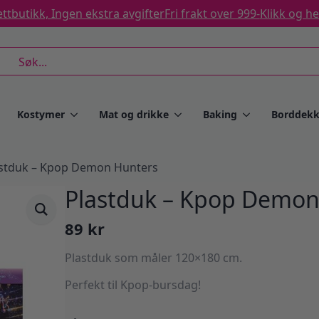
ttbutikk, Ingen ekstra avgifter
Fri frakt over 999-
Klikk og h
rch
Kostymer
Mat og drikke
Baking
Borddekk
stduk – Kpop Demon Hunters
Plastduk – Kpop Demon
89
kr
Plastduk som måler 120×180 cm.
Perfekt til Kpop-bursdag!