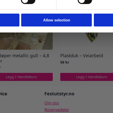
Ja takk! Jeg vil gjerne få brev fra dere!
Nei takk
Allow selection
løper metallic gull – 4,8
Plastduk – Veiarbeid
r
59
kr
r
Legg I Handlekurv
Legg I Handlekurv
ice
Festutstyr.no
Om oss
Reservedeler