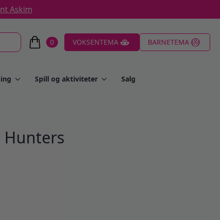
ent Askim
0
VOKSENTEMA
BARNETEMA
ing
Spill og aktiviteter
Salg
 Hunters