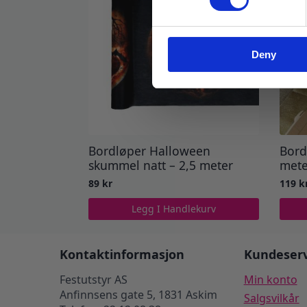
Deny
Bordløper Halloween
Bord
skummel natt – 2,5 meter
mete
89
kr
119
k
Legg I Handlekurv
Kontaktinformasjon
Kundeserv
Festutstyr AS
Min konto
Anfinnsens gate 5, 1831 Askim
Salgsvilkår