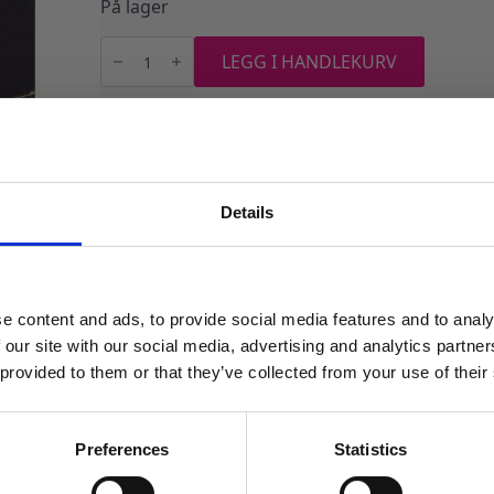
På lager
Plastduk
-
LEGG I HANDLEKURV
Kpop
Demon
Hunters
Produktnummer:
109177
Kategorier:
Duker og bordskjørt
,
Serverin
antall
Details
MELD DEG PÅ NYHETSBREVET
FÅ 10% RABATT
e content and ads, to provide social media features and to analy
få eksklusive tilbud og masse
 our site with our social media, advertising and analytics partn
inspirasjon rett i innboksen
 provided to them or that they’ve collected from your use of their
Email
Preferences
Statistics