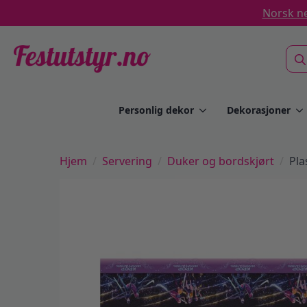
Norsk ne
Sea
for:
Personlig dekor
Dekorasjoner
Hjem
Servering
Duker og bordskjørt
Pla