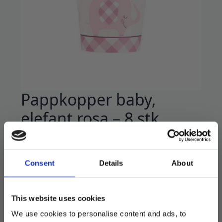
Pappkopper baby,
elefant rosa – 8 stk
45
kr
Flotte pappkopper med motiv.
Consent
Details
About
Rommer 2,5dl.
100% plastfritt.
This website uses cookies
We use cookies to personalise content and ads, to
8 stk i pakken.