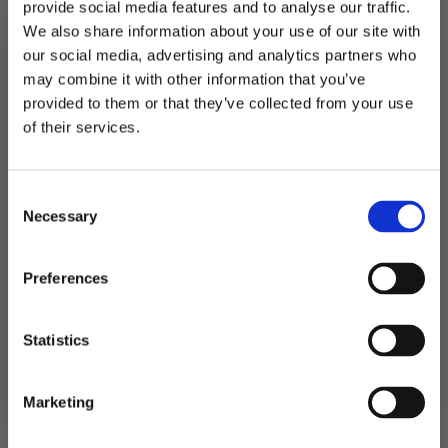
provide social media features and to analyse our traffic.
We also share information about your use of our site with
På lager
our social media, advertising and analytics partners who
Pappkopper
may combine it with other information that you’ve
baby,
LEGG I HANDLEKURV
elefant
provided to them or that they’ve collected from your use
rosa
MELD DEG PÅ NYHETSBREVET
of their services.
-
Produktnummer:
109193
8
FÅ 10% RABATT
Kategorier:
Kopper og glass
,
Servering
stk
Stikkord:
Baby
antall
Consent
få eksklusive tilbud og masse
Necessary
inspirasjon rett i innboksen
Selection
Relaterte produkter
Email
Preferences
Ja takk! Jeg vil gjerne få brev fra dere!
Statistics
Nei takk
Marketing