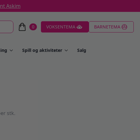
ent Askim
0
VOKSENTEMA
BARNETEMA
ing
Spill og aktiviteter
Salg
er stk.