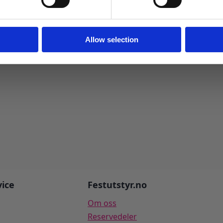
Ja takk! Jeg vil gjerne få brev fra dere!
Nei takk
Allow selection
ice
Festutstyr.no
Om oss
Reservedeler