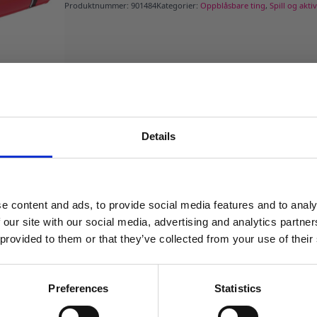
Produktnummer:
901484
Kategorier:
Oppblåsbare ting
,
Spill og aktiv
Details
MELD DEG PÅ NYHETSBREVET
FÅ 10% RABATT
e content and ads, to provide social media features and to analy
få eksklusive tilbud og masse
 our site with our social media, advertising and analytics partn
inspirasjon rett i innboksen
 provided to them or that they’ve collected from your use of their
Email
Preferences
Statistics