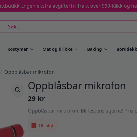
ttbutikk, Ingen ekstra avgifter
Fri frakt over 999-
Klikk og h
rch
Kostymer
Mat og drikke
Baking
Borddekk
Oppblåsbar mikrofon
Oppblåsbar mikrofon
29
kr
Oppblåsbar mikrofon. Bli festens stjerne! Pris p
Utsolgt