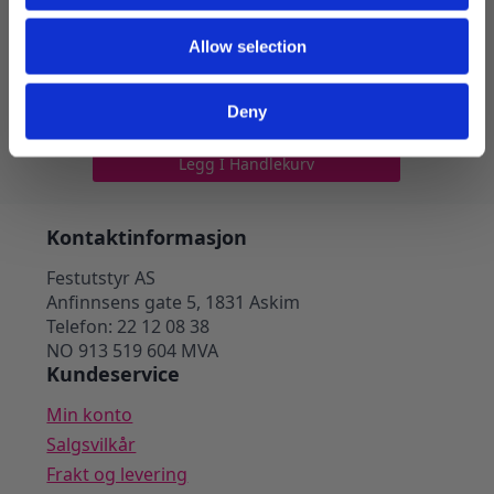
Allow selection
Skotrekk brun
Deny
199
kr
Legg I Handlekurv
Kontaktinformasjon
Festutstyr AS
Anfinnsens gate 5, 1831 Askim
Telefon: 22 12 08 38
NO 913 519 604 MVA
Kundeservice
Min konto
Salgsvilkår
Frakt og levering