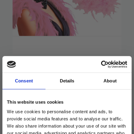
Consent
Details
About
Fjærboa stor – lys rosa
104
kr
149
kr
This website uses cookies
Opprinnelig
Nåværende
pris
pris
We use cookies to personalise content and ads, to
Boa med rosa fjær. 50g.
var:
er:
provide social media features and to analyse our traffic.
Lengde ca 180 cm.
We also share information about your use of our site with
149 kr.
104 kr.
our social media, advertising and analytics partners who