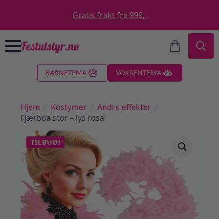
Gratis frakt fra 999,-
Search
BARNETEMA
VOKSENTEMA
for:
Hjem
Kostymer
Andre effekter
Fjærboa stor – lys rosa
TILBUD!