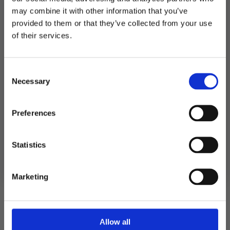
Utsolgt
may combine it with other information that you’ve
provided to them or that they’ve collected from your use
MELD DEG PÅ NYHETSBREVET
Produktnummer:
900751
of their services.
Kategorier:
Andre effekter
,
Kostymer
FÅ 10% RABATT
Stikkord:
Prinsesser
,
Utdrikningslag
Consent
få eksklusive tilbud og masse
Necessary
inspirasjon rett i innboksen
Selection
Relaterte produkter
Email
Preferences
Ja takk! Jeg vil gjerne få brev fra dere!
Statistics
Nei takk
Marketing
Allow all