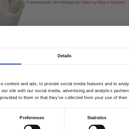
Produktnummer:
901153
Kategorier:
Hatter og hårpynt
,
Kostymer
Details
MELD DEG PÅ NYHETSBREVET
FÅ 10% RABATT
e content and ads, to provide social media features and to analy
få eksklusive tilbud og masse
 our site with our social media, advertising and analytics partn
inspirasjon rett i innboksen
 provided to them or that they’ve collected from your use of their
Email
Preferences
Statistics