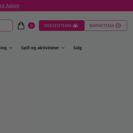
ent Askim
0
VOKSENTEMA
BARNETEMA
ing
Spill og aktiviteter
Salg