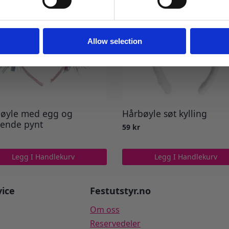
Ja takk! Jeg vil gjerne få brev fra dere!
Nei takk
Allow selection
øyle med egg og
Hårbøyle søt kylling
sende pynt
59
kr
Legg I Handlekurv
Legg I Handlekurv
ice
Festutstyr.no
Om oss
Reservedeler