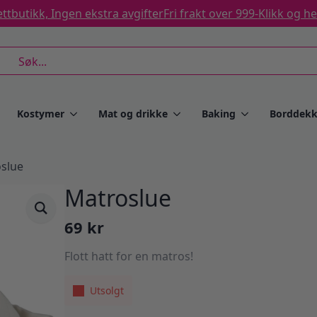
ttbutikk, Ingen ekstra avgifter
Fri frakt over 999-
Klikk og h
rch
Kostymer
Mat og drikke
Baking
Borddekk
slue
Matroslue
69
kr
Flott hatt for en matros!
Utsolgt