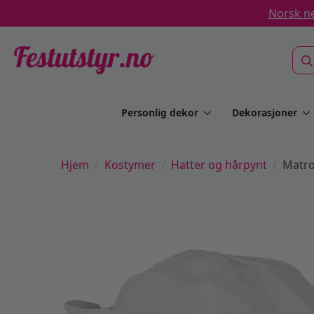
Norsk ne
Sea
for:
Personlig dekor
Dekorasjoner
Hjem
Kostymer
Hatter og hårpynt
Matro