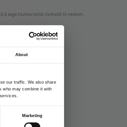
l å lage humoristisk innhold til vesken.
About
øker
Stikkord:
18
,
Gaveforslag
,
Konfirmasjon
se our traffic. We also share
ers who may combine it with
 services.
Marketing