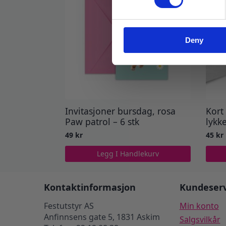
Deny
Invitasjoner bursdag, rosa
Kort
Paw patrol – 6 stk
lykk
49
kr
45
kr
Legg I Handlekurv
Kontaktinformasjon
Kundeserv
Festutstyr AS
Min konto
Anfinnsens gate 5, 1831 Askim
Salgsvilkår