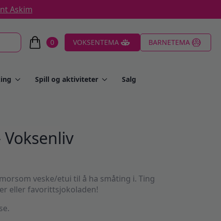
ent Askim
0
VOKSENTEMA
BARNETEMA
ing
Spill og aktiviteter
Salg
 Voksenliv
morsom veske/etui til å ha småting i. Ting
r eller favorittsjokoladen!
se.