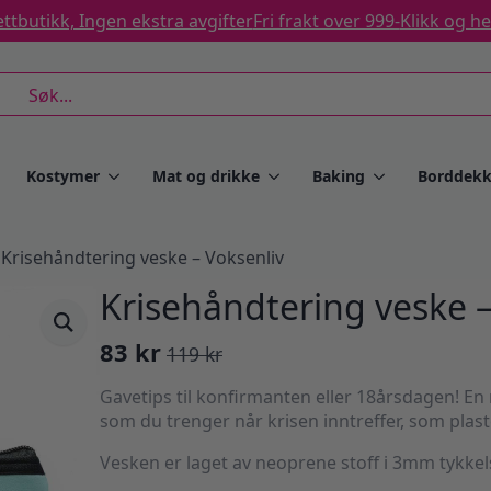
ttbutikk, Ingen ekstra avgifter
Fri frakt over 999-
Klikk og h
rch
Kostymer
Mat og drikke
Baking
Borddekk
Krisehåndtering veske – Voksenliv
Krisehåndtering veske –
83
kr
119
kr
Opprinnelig
Nåværende
pris
pris
Gavetips til konfirmanten eller 18årsdagen! En 
var:
er:
som du trenger når krisen inntreffer, som plaste
119 kr.
83 kr.
Vesken er laget av neoprene stoff i 3mm tykkel