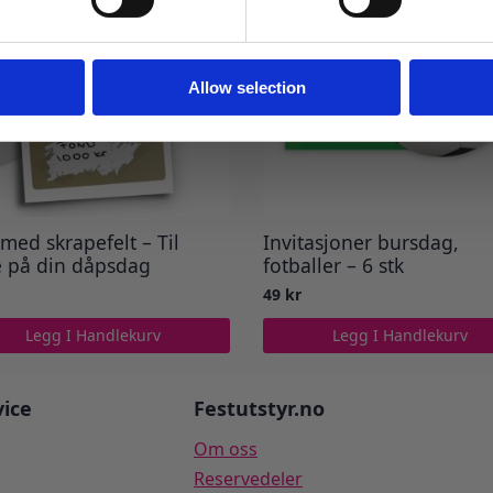
Ja takk! Jeg vil gjerne få brev fra dere!
Nei takk
Allow selection
 med skrapefelt – Til
Invitasjoner bursdag,
e på din dåpsdag
fotballer – 6 stk
49
kr
Legg I Handlekurv
Legg I Handlekurv
ice
Festutstyr.no
Om oss
Reservedeler