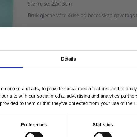
Størrelse: 22x13cm
Bruk gjerne våre Krise og beredskap gavetags ti
På lager
Krisehåndtering
veske
LEGG I HANDLEKURV
-
Voksenliv
antall
Details
Produktnummer:
102482
Kategorier:
Dekorasjoner
,
Kort og gjesteb
MELD DEG PÅ NYHETSBREVET
FÅ 10% RABATT
e content and ads, to provide social media features and to analy
få eksklusive tilbud og masse
 our site with our social media, advertising and analytics partn
inspirasjon rett i innboksen
 provided to them or that they’ve collected from your use of their
Email
Preferences
Statistics