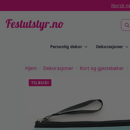
Norsk ne
Sea
for:
Personlig dekor
Dekorasjoner
Hjem
Dekorasjoner
Kort og gjestebøker
TILBUD!