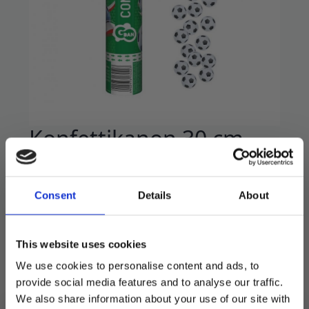
Konfettikanon 30 cm –
Fotball
49
kr
Consent
Details
About
Medium konfettikanon som sender ut
fotballkonfetti!
This website uses cookies
We use cookies to personalise content and ads, to
På lager
provide social media features and to analyse our traffic.
Konfettikanon
We also share information about your use of our site with
30
LEGG I HANDLEKURV