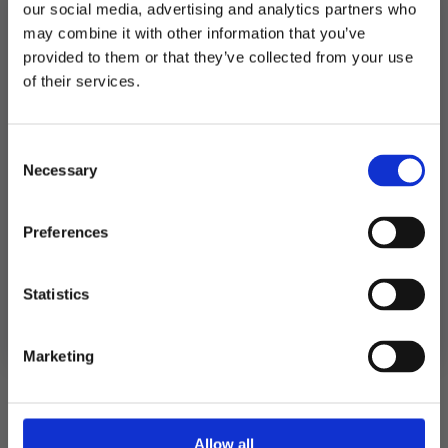
cm
our social media, advertising and analytics partners who
-
may combine it with other information that you’ve
Fotball
Produktnummer:
104902
antall
provided to them or that they’ve collected from your use
Kategorier:
Konfettikanoner
,
Spill og aktiviteter
MELD DEG PÅ NYHETSBREVET
Stikkord:
Barnebursdag
,
Fotball
of their services.
FÅ 10% RABATT
Consent
få eksklusive tilbud og masse
Relaterte produkter
Necessary
inspirasjon rett i innboksen
Selection
Email
Preferences
Ja takk! Jeg vil gjerne få brev fra dere!
Statistics
Nei takk
Marketing
Allow all