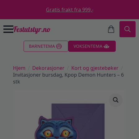
Gratis frakt fra 999,-
Search
BARNETEMA
VOKSENTEMA
for:
Hjem
Dekorasjoner
Kort og gjestebøker
Invitasjoner bursdag, Kpop Demon Hunters – 6
stk