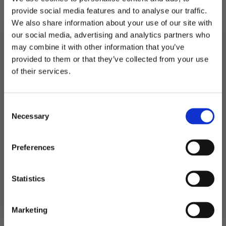
provide social media features and to analyse our traffic.
We also share information about your use of our site with
På lager
our social media, advertising and analytics partners who
Invitasjoner
may combine it with other information that you’ve
bursdag,
LEGG I HANDLEKURV
Kpop
provided to them or that they’ve collected from your use
Demon
MELD DEG PÅ NYHETSBREVET
Hunters
of their services.
Produktnummer:
109175
-
FÅ 10% RABATT
Kategorier:
Dekorasjoner
,
Kort og gjestebøker
6
Stikkord:
Kpop
stk
antall
Consent
få eksklusive tilbud og masse
Necessary
inspirasjon rett i innboksen
Selection
Relaterte produkter
Email
Preferences
Ja takk! Jeg vil gjerne få brev fra dere!
Statistics
Nei takk
Marketing