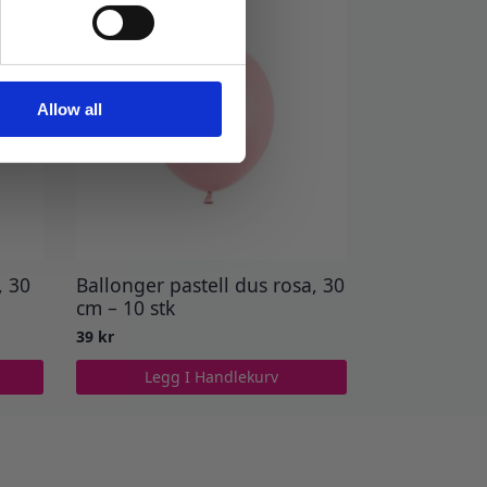
Allow all
, 30
Ballonger pastell dus rosa, 30
cm – 10 stk
39
kr
Legg I Handlekurv