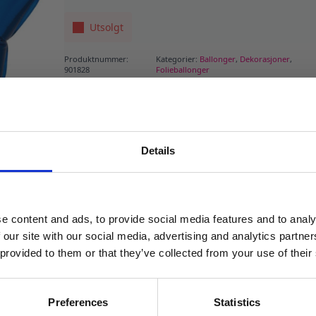
Utsolgt
Produktnummer:
Kategorier:
Ballonger
,
Dekorasjoner
,
901828
Folieballonger
Details
MELD DEG PÅ NYHETSBREVET
FÅ 10% RABATT
e content and ads, to provide social media features and to analy
få eksklusive tilbud og masse
 our site with our social media, advertising and analytics partn
inspirasjon rett i innboksen
 provided to them or that they’ve collected from your use of their
Email
Preferences
Statistics