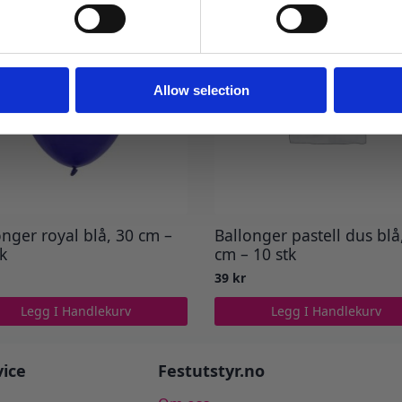
Ja takk! Jeg vil gjerne få brev fra dere!
Nei takk
Allow selection
onger royal blå, 30 cm –
Ballonger pastell dus blå
tk
cm – 10 stk
39
kr
Legg I Handlekurv
Legg I Handlekurv
ice
Festutstyr.no