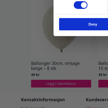
Deny
Ballonger 30cm, vintage
Ball
beige – 8 stk
10 s
49
kr
39
kr
Legg I Handlekurv
Kontaktinformasjon
Kundeserv