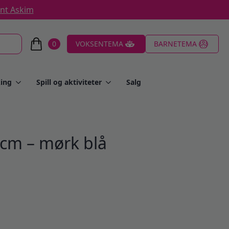
ent Askim
0
VOKSENTEMA
BARNETEMA
ing
Spill og aktiviteter
Salg
5 cm – mørk blå