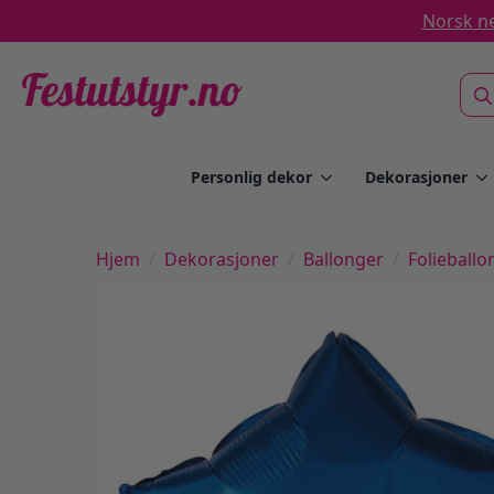
Norsk ne
Sea
for:
Personlig dekor
Dekorasjoner
Hjem
Dekorasjoner
Ballonger
Folieballo