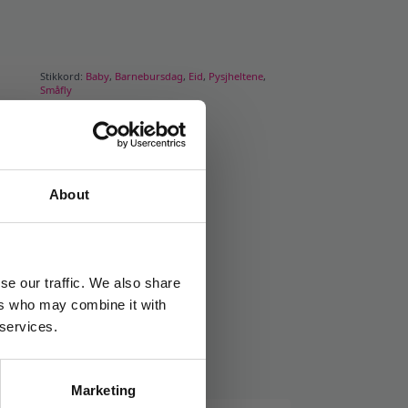
Stikkord:
Baby
,
Barnebursdag
,
Eid
,
Pysjheltene
,
Småfly
About
se our traffic. We also share
ers who may combine it with
 services.
Marketing