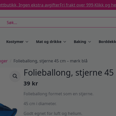
ttbutikk, Ingen ekstra avgifter
Fri frakt over 999-
Klikk og h
rch
Kostymer
Mat og drikke
Baking
Borddekk
nger
Folieballong, stjerne 45 cm – mørk blå
Folieballong, stjerne 4
39
kr
Folieballong formet som en stjerne.
45 cm i diameter.
Godt egnet for luft og helium.