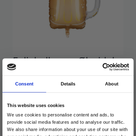
Folieballong – Ølseidel
49
kr
Consent
Details
About
Fin folieballong som kan brukes med luft og
henges opp eller fylles med helium så den flyr
av seg selv.
This website uses cookies
Måler 66×54 cm.
We use cookies to personalise content and ads, to
provide social media features and to analyse our traffic.
Utsolgt
We also share information about your use of our site with