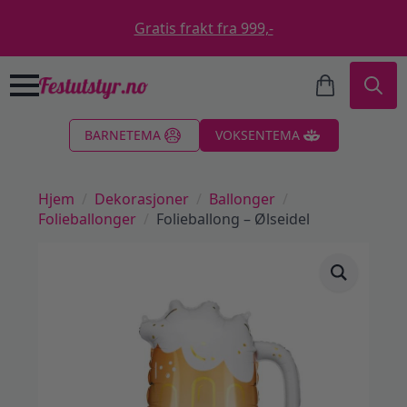
Gratis frakt fra 999,-
Search
BARNETEMA
VOKSENTEMA
for:
Hjem
Dekorasjoner
Ballonger
Folieballonger
Folieballong – Ølseidel