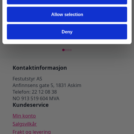
Ballonger 30cm, vintage beige –
Ballon
Allow selection
8 stk
stk
49
kr
39
kr
Deny
Legg I Handlekurv
Kontaktinformasjon
Festutstyr AS
Anfinnsens gate 5, 1831 Askim
Telefon: 22 12 08 38
NO 913 519 604 MVA
Kundeservice
Min konto
Salgsvilkår
Frakt og levering