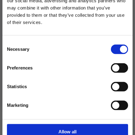
our social media, advertising and analytics partners who
Produktnummer:
106133
may combine it with other information that you’ve
Kategorier:
Ballonger
,
Dekorasjoner
,
Folieballonger
Stikkord:
Oktoberfest
provided to them or that they’ve collected from your use
MELD DEG PÅ NYHETSBREVET
of their services.
FÅ 10% RABATT
Relaterte produkter
Consent
få eksklusive tilbud og masse
Necessary
inspirasjon rett i innboksen
Selection
Email
Preferences
Ja takk! Jeg vil gjerne få brev fra dere!
Statistics
Nei takk
Marketing
Allow all