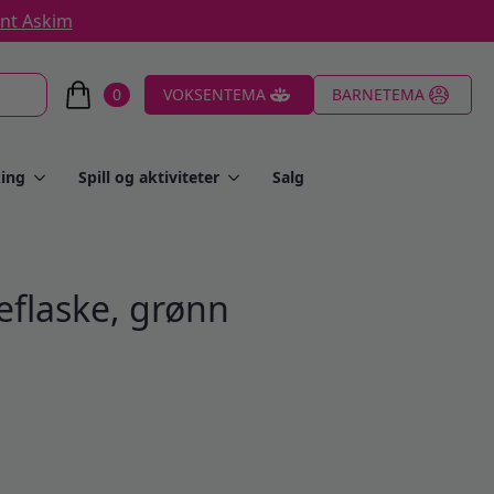
ent Askim
0
VOKSENTEMA
BARNETEMA
ing
Spill og aktiviteter
Salg
flaske, grønn