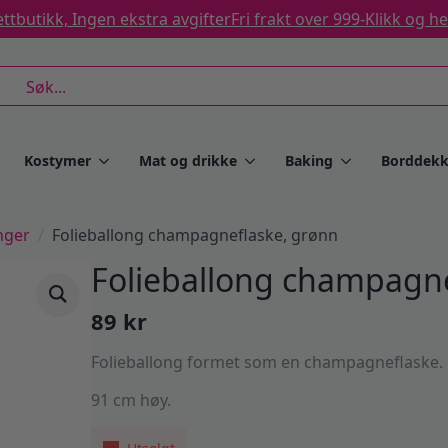
ttbutikk, Ingen ekstra avgifter
Fri frakt over 999-
Klikk og h
rch
Kostymer
Mat og drikke
Baking
Borddekk
nger
Folieballong champagneflaske, grønn
Folieballong champagne
89
kr
Folieballong formet som en champagneflaske.
91 cm høy.