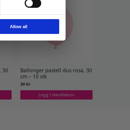
Allow all
, 30
Ballonger pastell dus rosa, 30
cm – 10 stk
39
kr
Legg I Handlekurv