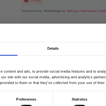
Utsolgt
Produktnummer:
900533
Kategorier:
Ballonger
,
Dekorasjoner
,
Folie
Details
MELD DEG PÅ NYHETSBREVET
FÅ 10% RABATT
e content and ads, to provide social media features and to analy
få eksklusive tilbud og masse
 our site with our social media, advertising and analytics partn
inspirasjon rett i innboksen
 provided to them or that they’ve collected from your use of their
Email
Preferences
Statistics
LBUD!