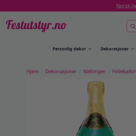
Norsk ne
Sea
for:
Personlig dekor
Dekorasjoner
Hjem
Dekorasjoner
Ballonger
Folieballo