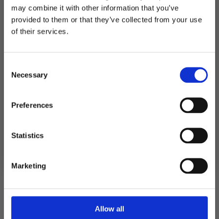
Produktnummer:
105484
may combine it with other information that you’ve
Kategorier:
Bakeingredienser
,
Baking
provided to them or that they’ve collected from your use
MELD DEG PÅ NYHETSBREVET
of their services.
FÅ 10% RABATT
Relaterte produkter
Consent
få eksklusive tilbud og masse
Necessary
inspirasjon rett i innboksen
Selection
TIL
Email
Preferences
Ja takk! Jeg vil gjerne få brev fra dere!
Statistics
Nei takk
Marketing
Allow all