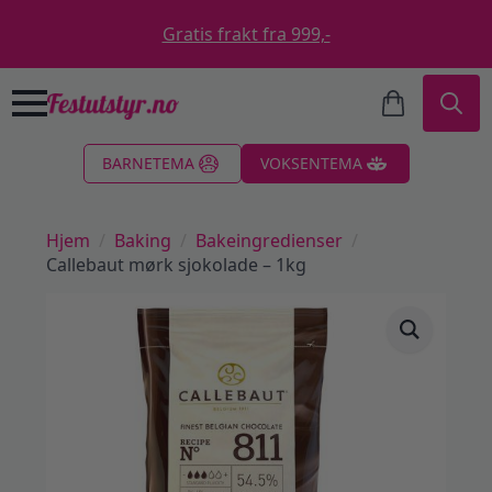
Gratis frakt fra 999,-
Search
BARNETEMA
VOKSENTEMA
for:
Hjem
Baking
Bakeingredienser
Callebaut mørk sjokolade – 1kg