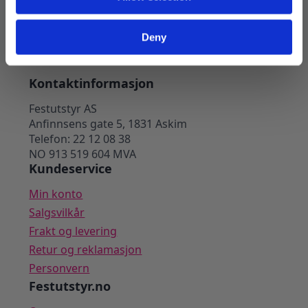
Legg I Handlekurv
Deny
Kontaktinformasjon
Festutstyr AS
Anfinnsens gate 5, 1831 Askim
Telefon: 22 12 08 38
NO 913 519 604 MVA
Kundeservice
Min konto
Salgsvilkår
Frakt og levering
Retur og reklamasjon
Personvern
Festutstyr.no