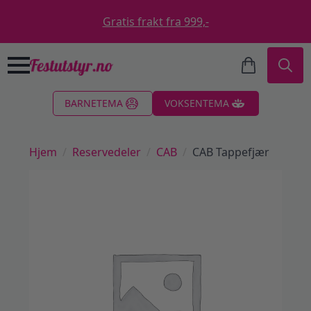
Gratis frakt fra 999,-
Search
BARNETEMA
VOKSENTEMA
for:
Hjem
Reservedeler
CAB
CAB Tappefjær