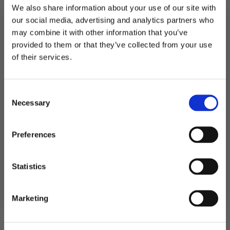
We also share information about your use of our site with
Bordløper
hvit
LEGG I HANDLEKURV
our social media, advertising and analytics partners who
og
gullrosa,
may combine it with other information that you’ve
18
Produktnummer:
109113
provided to them or that they’ve collected from your use
år
Kategorier:
Duker og bordskjørt
,
Servering
MELD DEG PÅ NYHETSBREVET
-
of their services.
Stikkord:
18
5
FÅ 10% RABATT
meter
antall
Consent
få eksklusive tilbud og masse
Necessary
inspirasjon rett i innboksen
Selection
Relaterte produkter
Email
Preferences
Ja takk! Jeg vil gjerne få brev fra dere!
Statistics
Nei takk
Marketing