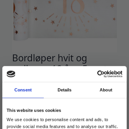
Bordløper hvit og
gullrosa, 18 år – 5 meter
99
kr
Consent
Details
About
Nydelig bordløper i hvit, med tallet 18 i metallic
gullrosa.
30 cm bred og 5 meter lang.
This website uses cookies
We use cookies to personalise content and ads, to
På lager
provide social media features and to analyse our traffic.