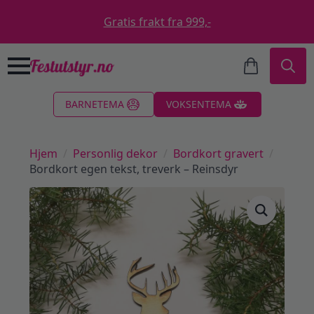
Gratis frakt fra 999,-
Search
BARNETEMA
VOKSENTEMA
for:
Hjem
Personlig dekor
Bordkort gravert
Bordkort egen tekst, treverk – Reinsdyr