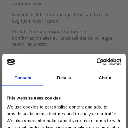
av 4 mm treverk.
Navnet er et flott minne gjestene kan ta med
seg hjem etter festen.
Perfekt for dåp, navnefest, bryllup,
konfirmasjon eller et rundt tall der du vil legge
til det lille ekstra.
Velg ønsket skrifttype
*
Consent
Details
About
Fyll inn navneliste
*
This website uses cookies
Fyll inn alle navnene samlet i feltet under,
ett navn per linje. Husk å legge samme
We use cookies to personalise content and ads, to
antall bordkort som navn i handlekurven.
provide social media features and to analyse our traffic.
Ett navn teller som ett bordkort.
We also share information about your use of our site with
our social media, advertising and analytics partners who