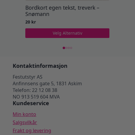
Bordkort egen tekst, treverk –
Bordko
Snømann
Juletre
20
kr
20
kr
Velg Alternativ
Kontaktinformasjon
Festutstyr AS
Anfinnsens gate 5, 1831 Askim
Telefon: 22 12 08 38
NO 913 519 604 MVA
Kundeservice
Min konto
Salgsvilkår
Frakt og levering