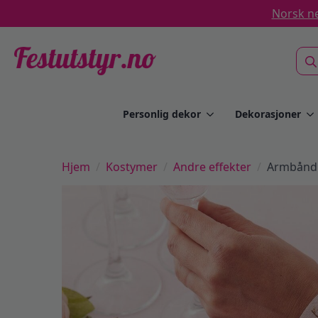
Norsk ne
Sea
for:
Personlig dekor
Dekorasjoner
Hjem
Kostymer
Andre effekter
Armbånd r