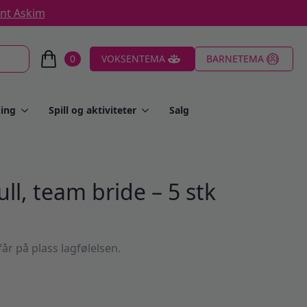
ent Askim
0
VOKSENTEMA
BARNETEMA
ing
Spill og aktiviteter
Salg
l, team bride – 5 stk
r på plass lagfølelsen.