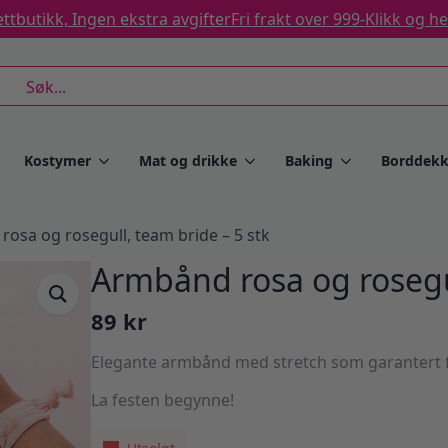
ttbutikk, Ingen ekstra avgifter
Fri frakt over 999-
Klikk og h
rch
Kostymer
Mat og drikke
Baking
Borddekk
osa og rosegull, team bride – 5 stk
Armbånd rosa og rosegul
89
kr
Elegante armbånd med stretch som garantert få
La festen begynne!