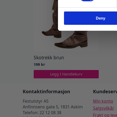
Deny
Skotrekk brun
199
kr
Legg I Handlekurv
Kontaktinformasjon
Kundeserv
Festutstyr AS
Min konto
Anfinnsens gate 5, 1831 Askim
Salgsvilkår
Telefon: 22 12 08 38
Frakt og lev