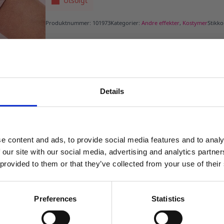
Utsolgt
Produktnummer:
101973
Kategorier:
Andre effekter
,
Kostymer
Stikk
Details
MELD DEG PÅ NYHETSBREVET
FÅ 10% RABATT
e content and ads, to provide social media features and to analy
få eksklusive tilbud og masse
 our site with our social media, advertising and analytics partn
inspirasjon rett i innboksen
 provided to them or that they’ve collected from your use of their
Email
Preferences
Statistics