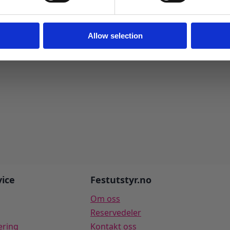
Ja takk! Jeg vil gjerne få brev fra dere!
Nei takk
Allow selection
ice
Festutstyr.no
Om oss
Reservedeler
ering
Kontakt oss