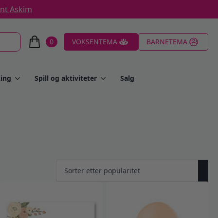
ent Askim
0
VOKSENTEMA
BARNETEMA
ing
Spill og aktiviteter
Salg