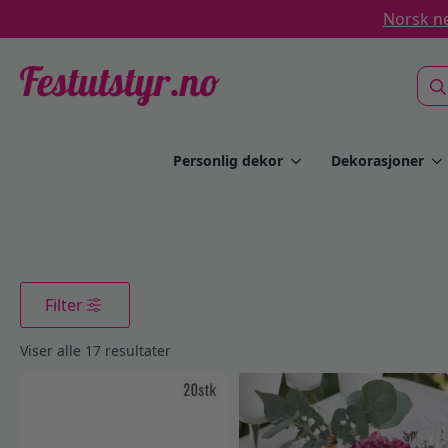
Norsk ne
Sea
for:
Personlig dekor
Dekorasjoner
Filter
Sortert
Viser alle 17 resultater
etter
propularitet