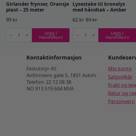
Girlander frynser, Oransje
Lysestake til kronelys
plast – 25 meter
med håndtak – Amber
99
kr
62
kr
89
kr
Opprinnelig
Nåværende
Girlander
Lysestake
pris
pris
Legg I
Legg I
frynser,
til
Handlekurv
Handlekurv
Oransje
kronelys
var:
er:
plast
med
-
håndtak
89 kr.
62 kr.
25
-
meter
Amber
Kontaktinformasjon
Kundeserv
antall
antall
Festutstyr AS
Min konto
Anfinnsens gate 5, 1831 Askim
Salgsvilkår
Telefon: 22 12 08 38
Frakt og lev
NO 913 519 604 MVA
Retur og re
Personvern