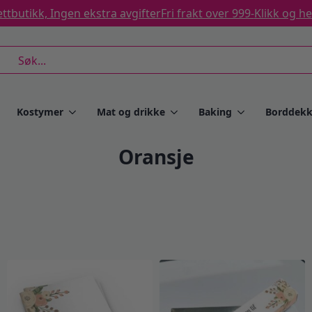
ttbutikk, Ingen ekstra avgifter
Fri frakt over 999-
Klikk og h
rch
Kostymer
Mat og drikke
Baking
Borddekk
Oransje