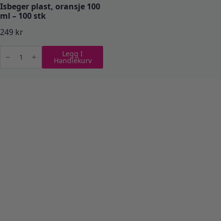
Isbeger plast, oransje 100
ml – 100 stk
249
kr
Isbeger
Legg I
plast,
Handlekurv
oransje
100
ml
-
100
stk
antall