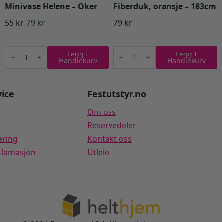
Minivase Helene – Oker
Fiberduk, oransje – 183cm
55
kr
79
kr
79
kr
Opprinnelig
Nåværende
pris
pris
Minivase
Fiberduk,
Legg I
Legg I
Helene
oransje
var:
er:
Handlekurv
Handlekurv
-
-
Oker
183cm
79 kr.
55 kr.
antall
antall
ice
Festutstyr.no
Om oss
Reservedeler
ering
Kontakt oss
klamasjon
Utleie