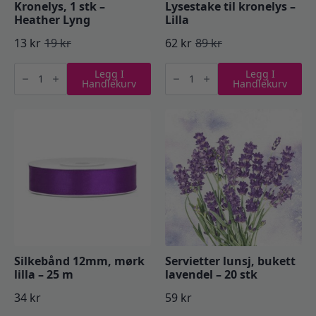
Kronelys, 1 stk –
Lysestake til kronelys –
Heather Lyng
Lilla
13
kr
19
kr
62
kr
89
kr
Opprinnelig
Nåværende
Opprinnelig
Nåværende
Kronelys,
Lysestake
pris
pris
pris
pris
Legg I
Legg I
1
til
Handlekurv
Handlekurv
stk
kronelys
var:
er:
var:
er:
-
-
Heather
Lilla
19 kr.
13 kr.
89 kr.
62 kr.
Lyng
antall
antall
Silkebånd 12mm, mørk
Servietter lunsj, bukett
lilla – 25 m
lavendel – 20 stk
34
kr
59
kr