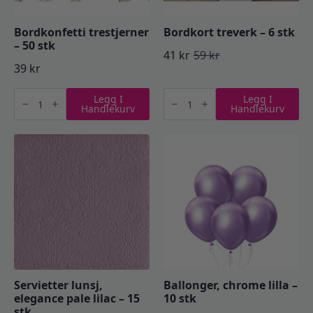
Bordkonfetti trestjerner
Bordkort treverk – 6 stk
– 50 stk
41
kr
59
kr
Opprinnelig
Nåværende
39
kr
pris
pris
Bordkonfetti
Bordkort
Legg I
Legg I
trestjerner
treverk
var:
er:
Handlekurv
Handlekurv
-
-
50
6
59 kr.
41 kr.
stk
stk
antall
antall
Servietter lunsj,
Ballonger, chrome lilla –
elegance pale lilac – 15
10 stk
stk