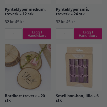
Pynteklyper medium,
Pynteklyper små,
treverk – 12 stk
treverk – 24 stk
32
kr
45
kr
32
kr
45
kr
Opprinnelig
Nåværende
Opprinnelig
Nåværende
Pynteklyper
Pynteklyper
pris
pris
pris
pris
Legg I
Legg I
medium,
små,
Handlekurv
Handlekurv
treverk
treverk
var:
er:
var:
er:
-
-
12
24
45 kr.
32 kr.
45 kr.
32 kr.
stk
stk
antall
antall
Bordkort treverk – 20
Smell bon-bon, lilla – 6
stk
stk