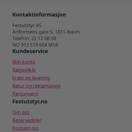
med
prikker
59 kr.
30 kr.
-
20
Kontaktinformasjon
stk
antall
Festutstyr AS
Anfinnsens gate 5, 1831 Askim
Telefon: 22 12 08 38
NO 913 519 604 MVA
Kundeservice
Min konto
Salgsvilkår
Frakt og levering
Retur og reklamasjon
Personvern
Festutstyr.no
Om oss
Reservedeler
Kontakt oss