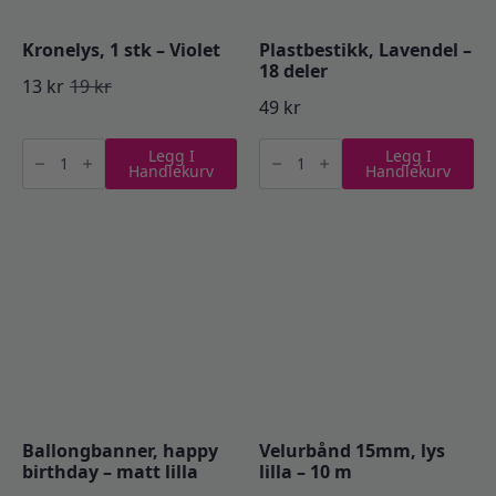
Kronelys, 1 stk – Violet
Plastbestikk, Lavendel –
18 deler
13
kr
19
kr
Opprinnelig
Nåværende
49
kr
pris
pris
Kronelys,
Plastbestikk,
Legg I
Legg I
1
Lavendel
var:
er:
Handlekurv
Handlekurv
stk
-
-
18
19 kr.
13 kr.
Violet
deler
antall
antall
Ballongbanner, happy
Velurbånd 15mm, lys
birthday – matt lilla
lilla – 10 m