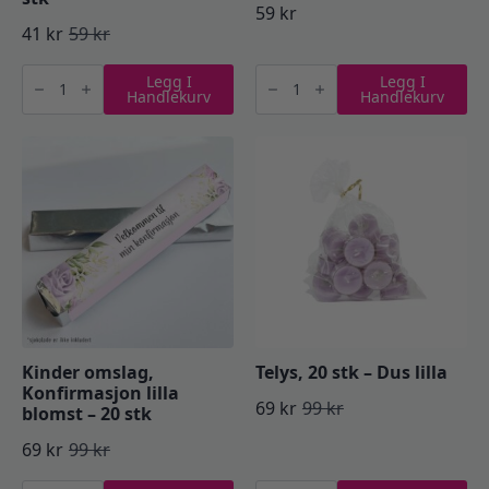
59
kr
41
kr
59
kr
Opprinnelig
Nåværende
Servietter
Ballonger,
pris
pris
Legg I
Legg I
lunsj,
chrome
Handlekurv
Handlekurv
elegance
lilla
var:
er:
pale
-
lilac
10
59 kr.
41 kr.
–
stk
15
antall
stk
antall
Kinder omslag,
Telys, 20 stk – Dus lilla
Konfirmasjon lilla
69
kr
99
kr
blomst – 20 stk
Opprinnelig
Nåværende
69
kr
99
kr
pris
pris
Opprinnelig
Nåværende
Kinder
Telys,
var:
er: