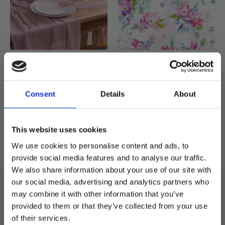
Chiffon bordløper, Lilac
Servietter kaffe, rosa og
– 5 meter
lilla blomst – 20 stk
139
kr
199
kr
25
kr
49
kr
Opprinnelig
Nåværende
Opprinnelig
Nåværende
Consent
Details
About
Servietter
pris
pris
pris
pris
Legg I
kaffe,
Legg I Handlekurv
Handlekurv
rosa
var:
er:
var:
er:
og
This website uses cookies
lilla
199 kr.
139 kr.
49 kr.
25 kr.
blomst
-
We use cookies to personalise content and ads, to
20
provide social media features and to analyse our traffic.
stk
antall
We also share information about your use of our site with
our social media, advertising and analytics partners who
may combine it with other information that you’ve
provided to them or that they’ve collected from your use
MELD DEG PÅ NYHETSBREVET
of their services.