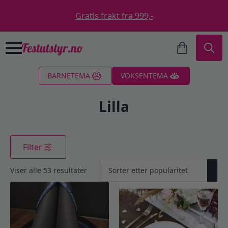
Gratis frakt fra 999,-
Search
BARNETEMA
VOKSENTEMA
for:
Lilla
Filter
Sortert
Viser alle 53 resultater
etter
propularitet