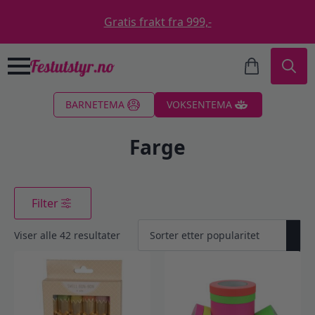
Gratis frakt fra 999,-
Search
BARNETEMA
VOKSENTEMA
for:
Farge
Filter
Sortert
Viser alle 42 resultater
etter
propularitet