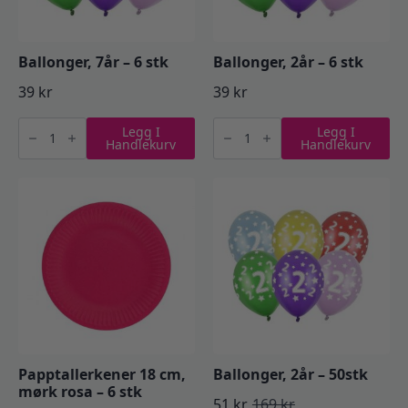
Ballonger, 7år – 6 stk
Ballonger, 2år – 6 stk
39
kr
39
kr
Ballonger,
Ballonger,
Legg I
Legg I
7år
2år
Handlekurv
Handlekurv
-
-
6
6
stk
stk
antall
antall
Papptallerkener 18 cm,
Ballonger, 2år – 50stk
mørk rosa – 6 stk
51
kr
169
kr