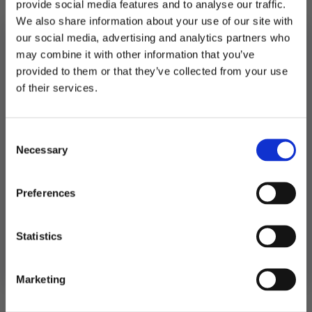
provide social media features and to analyse our traffic.
We also share information about your use of our site with
our social media, advertising and analytics partners who
may combine it with other information that you’ve
provided to them or that they’ve collected from your use
MELD DEG PÅ NYHETSBREVET
of their services.
FÅ 10% RABATT
Pappkopper, lilla – 6 stk
Konfetti XL – UV neon
29
kr
40
kr
79
kr
Consent
Opprinnelig
Nåværende
få eksklusive tilbud og masse
Necessary
Pappkopper,
inspirasjon rett i innboksen
Selection
pris
pris
Legg I
lilla
Handlekurv
Legg I Handlekurv
-
var:
er:
6
Email
stk
Preferences
79 kr.
40 kr.
antall
Ja takk! Jeg vil gjerne få brev fra dere!
Statistics
Nei takk
Marketing