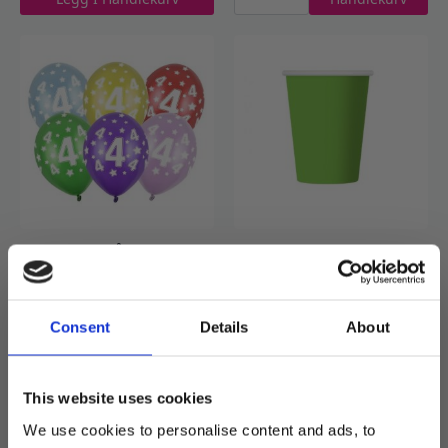
-
6
stk
antall
Ballonger, 4år – 6 stk
Pappkopper, grønn – 6
stk
39
kr
29
kr
Ballonger,
Consent
Details
About
Legg I
4år
Handlekurv
Legg I Handlekurv
-
6
stk
antall
This website uses cookies
We use cookies to personalise content and ads, to