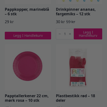
Pappkopper, marineblå
Drinkpinner ananas,
– 6 stk
fargemiks – 12 stk
29
kr
30
kr
59
kr
Opprinnelig
Nåværende
Drinkpinner
pris
pris
Legg I
ananas,
Legg I Handlekurv
Handlekurv
fargemiks
var:
er:
-
12
59 kr.
30 kr.
stk
antall
Papptallerkener 22 cm,
Plastbestikk rød – 18
mørk rosa – 10 stk
deler