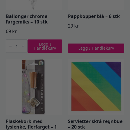
Ballonger chrome
Pappkopper blå – 6 stk
fargemiks – 10 stk
29
kr
69
kr
Ballonger
Legg I
chrome
Handlekurv
Legg I Handlekurv
fargemiks
-
10
stk
antall
Flaskekork med
Servietter skrå regnbue
lyslenke, flerfarget – 1
– 20 stk