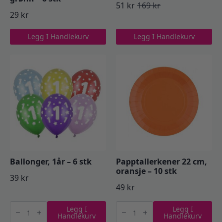
51
kr
169
kr
Opprinnelig
Nåværende
29
kr
pris
pris
Legg I Handlekurv
Legg I Handlekurv
var:
er:
169 kr.
51 kr.
Ballonger, 1år – 6 stk
Papptallerkener 22 cm,
oransje – 10 stk
39
kr
49
kr
Ballonger,
Papptallerkener
Legg I
Legg I
1år
22
Handlekurv
Handlekurv
-
cm,