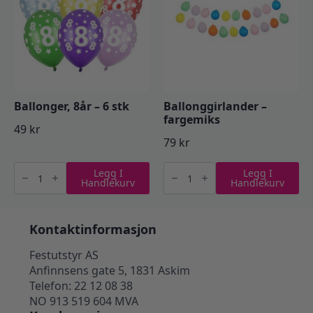
Ballonger, 8år – 6 stk
Ballonggirlander –
fargemiks
49
kr
79
kr
Ballonger,
Ballonggirlander
Legg I
Legg I
8år
-
Handlekurv
Handlekurv
-
fargemiks
6
antall
stk
antall
Kontaktinformasjon
Festutstyr AS
Anfinnsens gate 5, 1831 Askim
Telefon: 22 12 08 38
NO 913 519 604 MVA