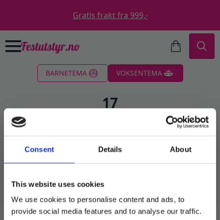
Gratis frakt fra 999,-
Search
BARNETEMA
VOKSENTEMA
for:
17
Filter
Consent
Details
About
Fant ingen produkter som passet med valgene
dine.
This website uses cookies
We use cookies to personalise content and ads, to
provide social media features and to analyse our traffic.