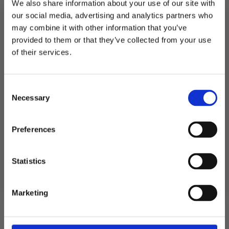
Kontaktinformasjon
We also share information about your use of our site with
our social media, advertising and analytics partners who
Festutstyr AS
may combine it with other information that you’ve
Anfinnsens gate 5, 1831 Askim
provided to them or that they’ve collected from your use
Telefon: 22 12 08 38
MELD DEG PÅ NYHETSBREVET
NO 913 519 604 MVA
of their services.
FÅ 10% RABATT
Kundeservice
Min konto
Consent
få eksklusive tilbud og masse
Salgsvilkår
Necessary
inspirasjon rett i innboksen
Selection
Frakt og levering
Retur og reklamasjon
Email
Preferences
Personvern
Festutstyr.no
Ja takk! Jeg vil gjerne få brev fra dere!
Statistics
Om oss
Nei takk
Reservedeler
Marketing
Kontakt oss
Utleie