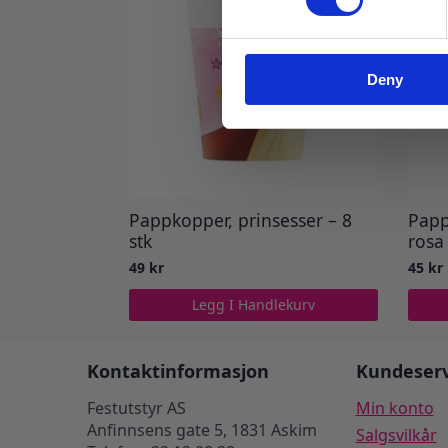
Deny
Pappkopper, prinsesser – 8
Papp
stk
rosa 
49
kr
45
kr
Legg I Handlekurv
Kontaktinformasjon
Kundeserv
Festutstyr AS
Min konto
Anfinnsens gate 5, 1831 Askim
Salgsvilkår