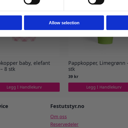
Ja takk! Jeg vil gjerne få brev fra dere!
Nei takk
Allow selection
kopper baby, elefant
Pappkopper, Limegrønn 
– 8 stk
stk
39
kr
Legg I Handlekurv
Legg I Handlekurv
ice
Festutstyr.no
Om oss
Reservedeler