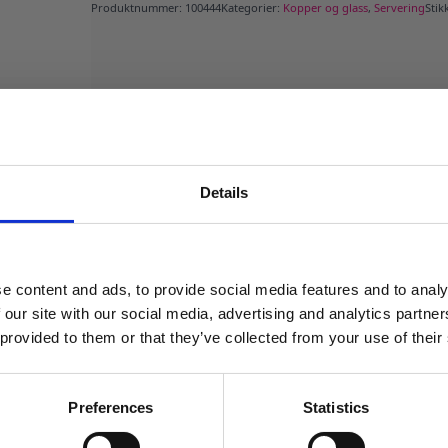
Produktnummer:
100444
Kategorier:
Kopper og glass
,
Servering
Stik
Details
MELD DEG PÅ NYHETSBREVET
FÅ 10% RABATT
e content and ads, to provide social media features and to analy
få eksklusive tilbud og masse
 our site with our social media, advertising and analytics partn
inspirasjon rett i innboksen
 provided to them or that they’ve collected from your use of their
Email
Preferences
Statistics