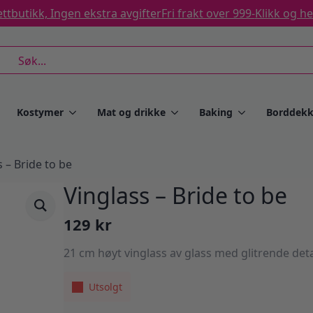
ttbutikk, Ingen ekstra avgifter
Fri frakt over 999-
Klikk og h
rch
Kostymer
Mat og drikke
Baking
Borddekk
s – Bride to be
Vinglass – Bride to be
129
kr
21 cm høyt vinglass av glass med glitrende detal
Utsolgt