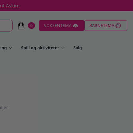
ent Askim
0
VOKSENTEMA
BARNETEMA
ing
Spill og aktiviteter
Salg
jer.