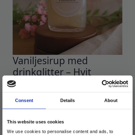
Vaniljesirup med
drinkglitter – Hvit
149
kr
Nydelig skimrende glitterstøv til drikke, ferdig
Consent
Details
About
utblandet i vaniljesirup beregnet for drinker.
Nydelig å putte 5ml i prosecco, mocktails og
cocktails.
This website uses cookies
Ekstra flott effekt når drikken røres rundt.
We use cookies to personalise content and ads, to