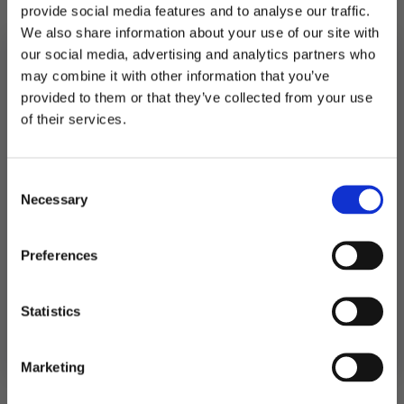
provide social media features and to analyse our traffic.
Inneholder 50ml.
We also share information about your use of our site with
Best før utgangen av august 2025
our social media, advertising and analytics partners who
may combine it with other information that you’ve
Utsolgt
provided to them or that they’ve collected from your use
MELD DEG PÅ NYHETSBREVET
of their services.
Produktnummer:
106473
FÅ 10% RABATT
Kategorier:
Mat og drikke
,
Slush og drikkevarer
Stikkord:
Bryllup
Consent
få eksklusive tilbud og masse
Necessary
inspirasjon rett i innboksen
Selection
Relaterte produkter
Email
Preferences
Ja takk! Jeg vil gjerne få brev fra dere!
Statistics
Nei takk
Marketing