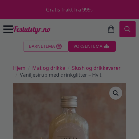
Gratis frakt fra 999,-
Search
BARNETEMA
VOKSENTEMA
for:
Hjem
Mat og drikke
Slush og drikkevarer
Vaniljesirup med drinkglitter – Hvit