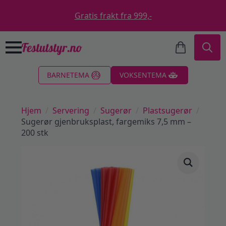
Gratis frakt fra 999,-
Search
BARNETEMA
VOKSENTEMA
for:
Hjem
Servering
Sugerør
Plastsugerør
Sugerør gjenbruksplast, fargemiks 7,5 mm –
200 stk