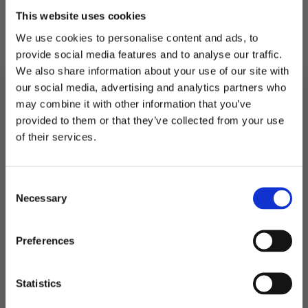
This website uses cookies
Samme gode følelsen som de gamle, men
snillere mot miljøet.
We use cookies to personalise content and ads, to
provide social media features and to analyse our traffic.
Diameter 9mm, perfekt for smoothie,
We also share information about your use of our site with
milkshake, slush og andre tykke drikker.
our social media, advertising and analytics partners who
200 stk i pakken. 7,5x190mm
may combine it with other information that you’ve
provided to them or that they’ve collected from your use
MELD DEG PÅ NYHETSBREVET
of their services.
Utsolgt
FÅ 10% RABATT
Produktnummer:
105059
Kategorier:
Plastsugerør
,
Servering
,
Sugerør
Consent
få eksklusive tilbud og masse
Stikkord:
Anleggsmaskiner
,
Barnebursdag
,
Farge
,
Hawaii
,
Pawpatrol
,
Necessary
Slush
,
Sommerfest
,
Superhelter
inspirasjon rett i innboksen
Selection
Email
Preferences
Relaterte produkter
Ja takk! Jeg vil gjerne få brev fra dere!
Statistics
Nei takk