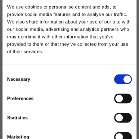
SPM Sorby
We use cookies to personalise content and ads, to
SPM Frosty
provide social media features and to analyse our traffic.
SPM I-PRO mekanisk (uten touchpanel)
We also share information about your use of our site with
our social media, advertising and analytics partners who
På lager
may combine it with other information that you’ve
provided to them or that they’ve collected from your use
MELD DEG PÅ NYHETSBREVET
LEGG I HANDLEKURV
of their services.
FÅ 10% RABATT
Produktnummer:
900592
Kategorier:
Reservedeler
,
SPM
Consent
få eksklusive tilbud og masse
Necessary
inspirasjon rett i innboksen
Selection
Email
Preferences
Relaterte produkter
Ja takk! Jeg vil gjerne få brev fra dere!
Statistics
Nei takk
Marketing