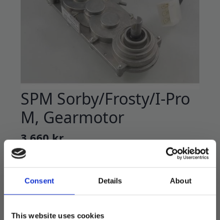
SPM Sorby/Frosty/I-Pro
M, Gearmotor
3.660
kr
Gearmotor som driver rørestaven på SPM
slushmaskiner.
Consent
Details
About
Type:
230V 50-60Hz 75W 33o/min
This website uses cookies
Passer til følgende modeller: