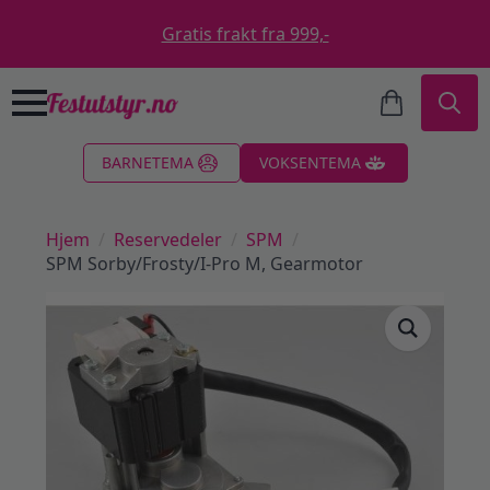
Gratis frakt fra 999,-
Search
BARNETEMA
VOKSENTEMA
for:
Hjem
Reservedeler
SPM
SPM Sorby/Frosty/I-Pro M, Gearmotor