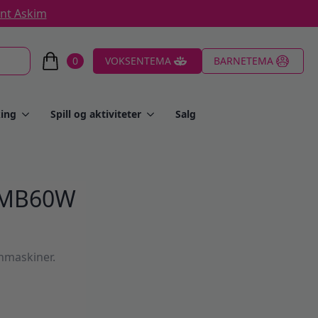
ent Askim
0
VOKSENTEMA
BARNETEMA
ing
Spill og aktiviteter
Salg
 MB60W
hmaskiner.