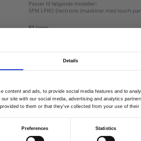
Passer til følgende modeller:
SPM I-PRO Electronic (maskiner med touch-pan
På lager
SPM
I-
PRO,
Gearmotor
MB60W
LEGG I HANDLEKURV
antall
Details
MELD DEG PÅ NYHETSBREVET
FÅ 10% RABATT
Produktnummer:
901582
Kategorier:
Reservedeler
,
SPM
e content and ads, to provide social media features and to analy
få eksklusive tilbud og masse
 our site with our social media, advertising and analytics partn
inspirasjon rett i innboksen
 provided to them or that they’ve collected from your use of their
Email
Preferences
Statistics