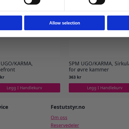
Ja takk! Jeg vil gjerne få brev fra dere!
Nei takk
Allow selection
 UGO/KARMA,
SPM UGO/KARMA, Sirkul
efront
for øvre kammer
5
kr
363
kr
Legg I Handlekurv
Legg I Handlekurv
ice
Festutstyr.no
Om oss
Reservedeler