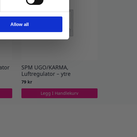
Allow all
ator
SPM UGO/KARMA,
Luftregulator – ytre
79
kr
Legg I Handlekurv