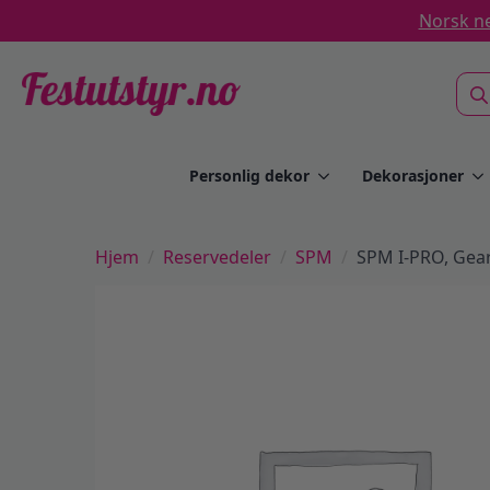
Norsk ne
Sea
for:
Personlig dekor
Dekorasjoner
Hjem
Reservedeler
SPM
SPM I-PRO, Ge