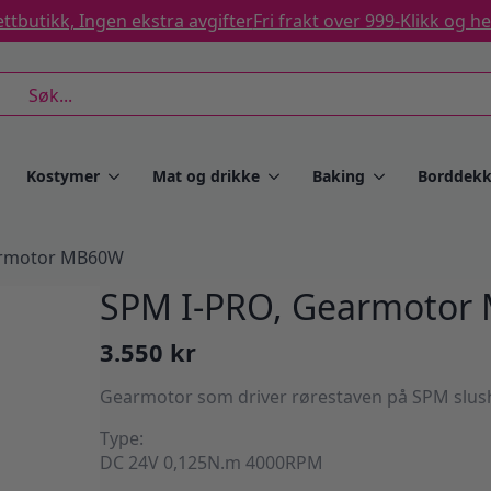
ttbutikk, Ingen ekstra avgifter
Fri frakt over 999-
Klikk og h
rch
Kostymer
Mat og drikke
Baking
Borddekk
armotor MB60W
SPM I-PRO, Gearmotor
3.550
kr
Gearmotor som driver rørestaven på SPM slus
Type:
DC 24V 0,125N.m 4000RPM