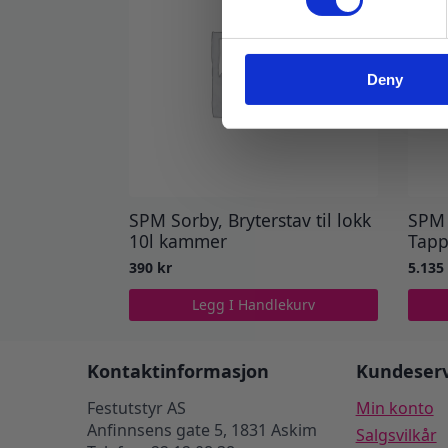
Deny
SPM Sorby, Bryterstav til lokk
SPM
10l kammer
Tapp
390
kr
5.13
Legg I Handlekurv
Kontaktinformasjon
Kundeserv
Festutstyr AS
Min konto
Anfinnsens gate 5, 1831 Askim
Salgsvilkår