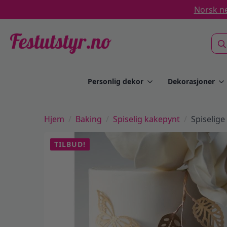
Norsk ne
Sea
for:
Personlig dekor
Dekorasjoner
Hjem
Baking
Spiselig kakepynt
Spiselige
TILBUD!