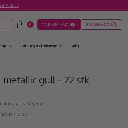
ent Askim
0
VOKSENTEMA
BARNETEMA
ing
Spill og aktiviteter
Salg
metallic gull – 22 stk
l baking og kakepynt.
lare for bruk.