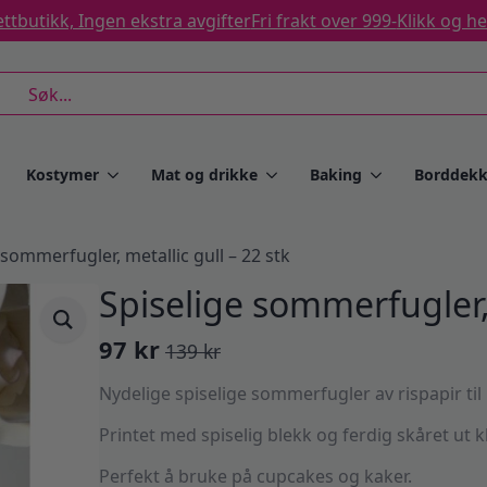
ttbutikk, Ingen ekstra avgifter
Fri frakt over 999-
Klikk og h
rch
Kostymer
Mat og drikke
Baking
Borddekk
 sommerfugler, metallic gull – 22 stk
Spiselige sommerfugler, 
97
kr
139
kr
Opprinnelig
Nåværende
pris
pris
Nydelige spiselige sommerfugler av rispapir ti
var:
er:
Printet med spiselig blekk og ferdig skåret ut k
139 kr.
97 kr.
Perfekt å bruke på cupcakes og kaker.