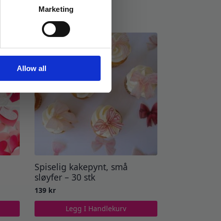
Marketing
Allow all
Spiselig kakepynt, små
sløyfer – 30 stk
139
kr
Legg I Handlekurv