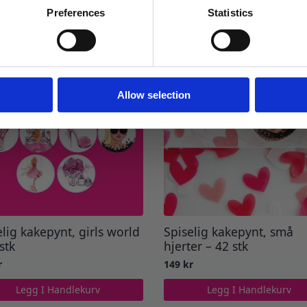
Preferences
Statistics
Ja takk! Jeg vil gjerne få brev fra dere!
Nei takk
Allow selection
elig kakepynt, girls world
Spiselig kakepynt, små
stk
hjerter – 42 stk
r
149
kr
Legg I Handlekurv
Legg I Handlekurv