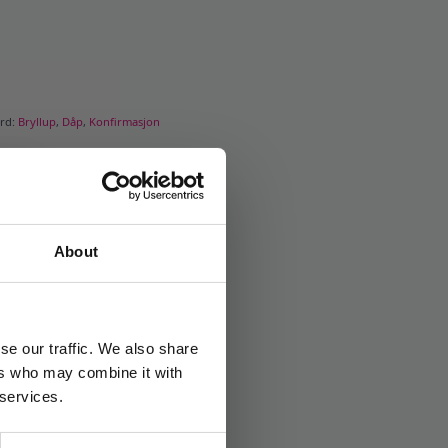
ord:
Bryllup
,
Dåp
,
Konfirmasjon
About
se our traffic. We also share
ers who may combine it with
 services.