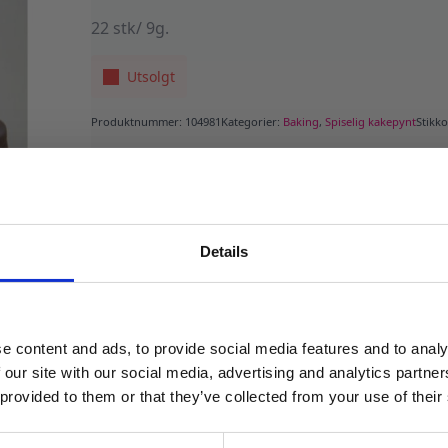
22 stk/ 9g.
Utsolgt
Produktnummer:
104981
Kategorier:
Baking
,
Spiselig kakepynt
Stikk
Details
MELD DEG PÅ NYHETSBREVET
FÅ 10% RABATT
e content and ads, to provide social media features and to analy
få eksklusive tilbud og masse
 our site with our social media, advertising and analytics partn
inspirasjon rett i innboksen
 provided to them or that they’ve collected from your use of their
Email